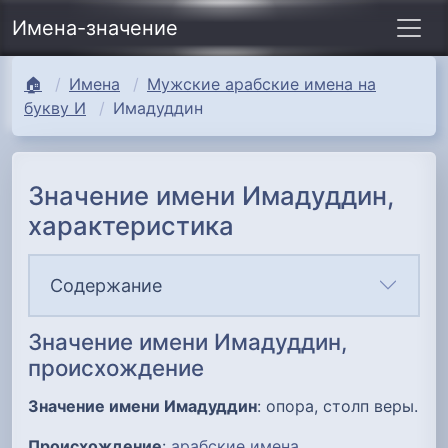
Имена-значение
🏠
Имена
Мужские арабские имена на
букву И
Имадуддин
Значение имени Имадуддин,
характеристика
Содержание
Значение имени Имадуддин,
происхождение
Значение имени Имадуддин
: опора, столп веры.
Происхождение
:
арабские имена
.