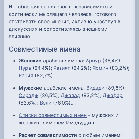
Н
– обозначает волевого, независимого и
критически мыслящего человека, готового
отстаивать своё мнение, активно участвуя в
дискуссиях и сопротивляясь внешнему
влиянию.
Совместимые имена
Женские
арабские имена:
Арнур
(86,4%);
Нура
(84,4%);
Разият
(84,2%);
Ясмин
(83,2%);
Рабия
(82,7%)....
Мужские
арабские имена:
Видади
(89,6%);
Сирадж
(86,5%);
Джавад
(83,2%);
Джафар
(82,6%);
Вели
(76,0%)....
Списки совместимых имен
- мужских и
женских с именем Имадуддин
Расчет совместимости
с любым именем: