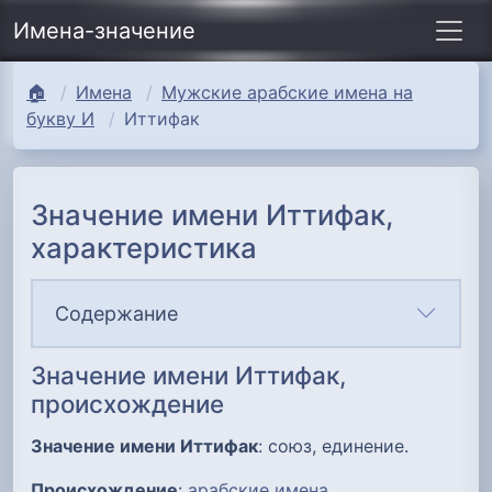
Имена-значение
🏠
Имена
Мужские арабские имена на
букву И
Иттифак
Значение имени Иттифак,
характеристика
Содержание
Значение имени Иттифак,
происхождение
Значение имени Иттифак
: союз, единение.
Происхождение
:
арабские имена
.