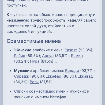
поступках.
К
– указывает на объективность, дисциплину и
неизменную трудоспособность, наделяя своего
носителя силой духа, стойкостью и
врожденной интуицией.
Совместимые имена
Женские
арабские имена:
Разият
(93,8%);
Рабия
(89,3%);
Арнур
(83,5%);
Ясмин
(83,2%);
Нура
(81,5%)....
Мужские
арабские имена:
Видади
(93,7%);
Сирадж
(90,8%);
Джафар
(88,8%);
Джавад
(86,3%);
Вели
(81,5%)....
Списки совместимых имен
- мужских и
женских с именем Иттифак