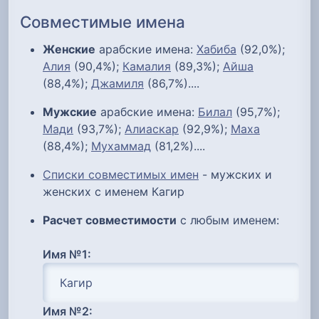
Совместимые имена
Женские
арабские имена:
Хабиба
(92,0%);
Алия
(90,4%);
Камалия
(89,3%);
Айша
(88,4%);
Джамиля
(86,7%)....
Мужские
арабские имена:
Билал
(95,7%);
Мади
(93,7%);
Алиаскар
(92,9%);
Маха
(88,4%);
Мухаммад
(81,2%)....
Списки совместимых имен
- мужских и
женских с именем Кагир
Расчет совместимости
с любым именем:
Имя №1:
Имя №2: