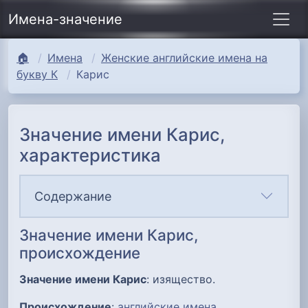
Имена-значение
🏠
Имена
Женские английские имена на
букву К
Карис
Значение имени Карис,
характеристика
Содержание
Значение имени Карис,
происхождение
Значение имени Карис
: изящество.
Происхождение
:
английские имена
.