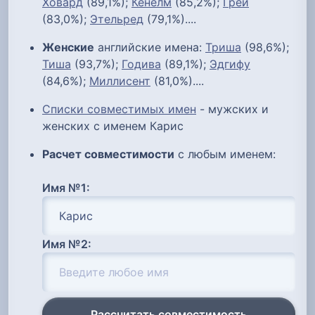
Ховард
(89,1%);
Кенелм
(85,2%);
Грей
(83,0%);
Этельред
(79,1%)....
Женские
английские имена:
Триша
(98,6%);
Тиша
(93,7%);
Годива
(89,1%);
Эдгифу
(84,6%);
Миллисент
(81,0%)....
Списки совместимых имен
- мужских и
женских с именем Карис
Расчет совместимости
с любым именем:
Имя №1:
Имя №2:
Рассчитать совместимость