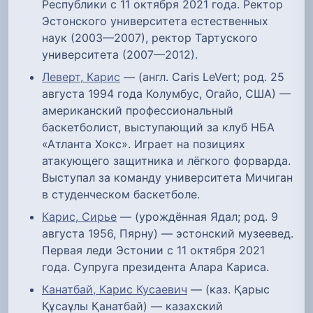
Республики с 11 октября 2021 года. Ректор
Эстонского университета естественных
наук (2003—2007), ректор Тартуского
университета (2007—2012).
Леверт, Карис
— (англ. Caris LeVert; род. 25
августа 1994 года Колумбус, Огайо, США) —
американский профессиональный
баскетболист, выступающий за клуб НБА
«Атланта Хокс». Играет на позициях
атакующего защитника и лёгкого форварда.
Выступал за команду университета Мичиган
в студенческом баскетболе.
Карис, Сирье
— (урождённая Ядал; род. 9
августа 1956, Пярну) — эстонский музеевед.
Первая леди Эстонии с 11 октября 2021
года. Супруга президента Алара Кариса.
Канатбай, Карис Кусаевич
— (каз. Қарыс
Құсаұлы Қанатбай) — казахский