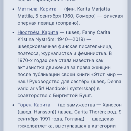
Маттила, Карита
— (фин. Karita Marjatta
Mattila, 5 сентября 1960, Сомеро) — финская
оперная певица (сопрано).
Нюстрём, Карита
— (швед. Fanny Carita
Kristina Nyström; 1940—2019) —
шведскоязычная финская писательница,
поэтесса, журналистка и феминистка. В
1970-х годах она стала известна как
активистка движения за права женщин
после публикации своей книги «Этот мир —
наш! Руководство для сестёр» (швед. Denna
värld är vår! Handbok i systerskap) в
соавторстве с Биргиттой Бушт.
Торен, Карита
— (до замужества — Ханссон
(швед. Hansson)) (швед. Carita Thorén; род. 9
сентября 1991 года, Готланд) — шведская
тяжелоатлетка, выступавшая в категории