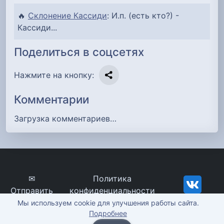
🔥
Склонение Кассиди
: И.п. (есть кто?) -
Кассиди...
Поделиться в соцсетях
Нажмите на кнопку:
Комментарии
Загрузка комментариев…
✉
Политика
Отправить
конфиденциальности
сообщение
imena-znachenie.ru, ©
Мы используем cookie для улучшения работы сайта.
Подробнее
2012-2026