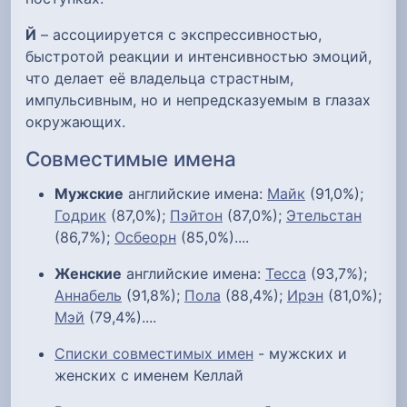
Й
– ассоциируется с экспрессивностью,
быстротой реакции и интенсивностью эмоций,
что делает её владельца страстным,
импульсивным, но и непредсказуемым в глазах
окружающих.
Совместимые имена
Мужские
английские имена:
Майк
(91,0%);
Годрик
(87,0%);
Пэйтон
(87,0%);
Этельстан
(86,7%);
Осбеорн
(85,0%)....
Женские
английские имена:
Тесса
(93,7%);
Аннабель
(91,8%);
Пола
(88,4%);
Ирэн
(81,0%);
Мэй
(79,4%)....
Списки совместимых имен
- мужских и
женских с именем Келлай