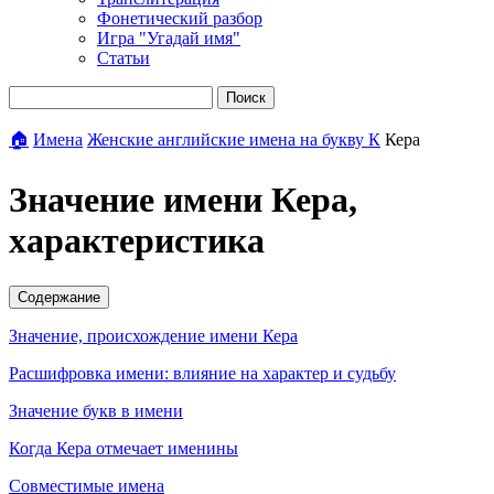
Фонетический разбор
Игра "Угадай имя"
Статьи
Поиск
🏠
Имена
Женские английские имена на букву К
Кера
Значение имени Кера,
характеристика
Содержание
Значение, происхождение имени Кера
Расшифровка имени: влияние на характер и судьбу
Значение букв в имени
Когда Кера отмечает именины
Совместимые имена