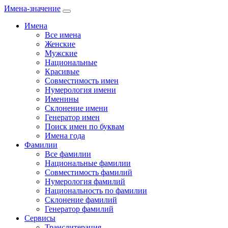
Имена-значение
Имена
Все имена
Женские
Мужские
Национальные
Красивые
Совместимость имен
Нумерология имени
Именины
Склонение имени
Генератор имен
Поиск имен по буквам
Имена года
Фамилии
Все фамилии
Национальные фамилии
Совместимость фамилий
Нумерология фамилий
Национальность по фамилии
Склонение фамилий
Генератор фамилий
Сервисы
Транслитерация