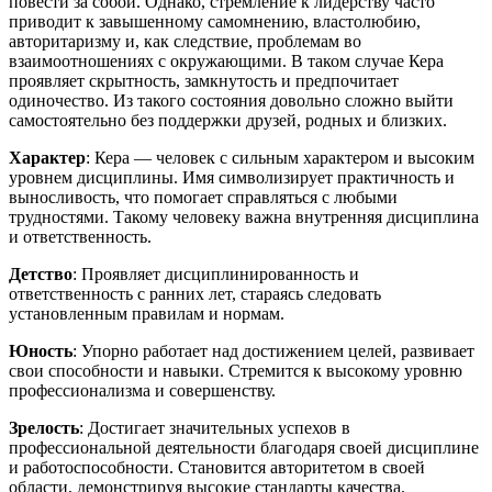
повести за собой. Однако, стремление к лидерству часто
приводит к завышенному самомнению, властолюбию,
авторитаризму и, как следствие, проблемам во
взаимоотношениях с окружающими. В таком случае Кера
проявляет скрытность, замкнутость и предпочитает
одиночество. Из такого состояния довольно сложно выйти
самостоятельно без поддержки друзей, родных и близких.
Характер
: Кера — человек с сильным характером и высоким
уровнем дисциплины. Имя символизирует практичность и
выносливость, что помогает справляться с любыми
трудностями. Такому человеку важна внутренняя дисциплина
и ответственность.
Детство
: Проявляет дисциплинированность и
ответственность с ранних лет, стараясь следовать
установленным правилам и нормам.
Юность
: Упорно работает над достижением целей, развивает
свои способности и навыки. Стремится к высокому уровню
профессионализма и совершенству.
Зрелость
: Достигает значительных успехов в
профессиональной деятельности благодаря своей дисциплине
и работоспособности. Становится авторитетом в своей
области, демонстрируя высокие стандарты качества.