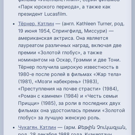
«Парк юрского периода», а также как
президент Lucasfilm.
Тёрнер, Кэтлин
— (англ. Kathleen Turner, род.
19 июня 1954, Спрингфилд, Миссури) —
американская актриса. Она является
лауреатом различных наград, включая две
премии «Золотой глобус», а также
номинантом на Оскар, Грэмми и две Тони.
Тёрнер получила широкую известность в
1980-е после ролей в фильмах «Жар тела»
(1981), «Мозги набекрень» (1983),
«Преступления на почве страсти» (1984),
«Роман с камнем» (1984) и «Честь семьи
Прицци» (1985), за роли в последних двух
фильмах она удостоилась премии «Золотой
глобус» за лучшую женскую роль.
Чукагян, Кэтлин
— (арм. Քեթլին Չուկագյան,
род. 28 декабря 1988 года, Куакертаун,