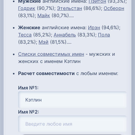
Мужские
английские имена:
Пэйтон
(93,3%);
Годрик
(90,7%);
Этельстан
(86,6%);
Осбеорн
(83,1%);
Майк
(80,7%)....
Женские
английские имена:
Ирэн
(94,6%);
Тесса
(85,2%);
Аннабель
(83,3%);
Пола
(83,2%);
Мэй
(81,5%)....
Списки совместимых имен
- мужских и
женских с именем Кэтлин
Расчет совместимости
с любым именем:
Имя №1:
Имя №2: