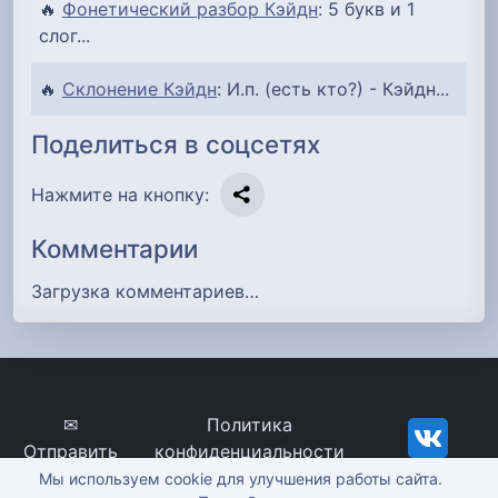
🔥
Фонетический разбор Кэйдн
: 5 букв и 1
слог...
🔥
Склонение Кэйдн
: И.п. (есть кто?) - Кэйдн...
Поделиться в соцсетях
Нажмите на кнопку:
Комментарии
Загрузка комментариев…
✉
Политика
Отправить
конфиденциальности
сообщение
imena-znachenie.ru, ©
Мы используем cookie для улучшения работы сайта.