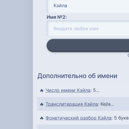
Имя №2:
Дополнительно об имени
🔥
Число имени Кэйла
: 5...
🔥
Транслитерация Кэйла
: Kejla...
🔥
Фонетический разбор Кэйла
: 5 букв