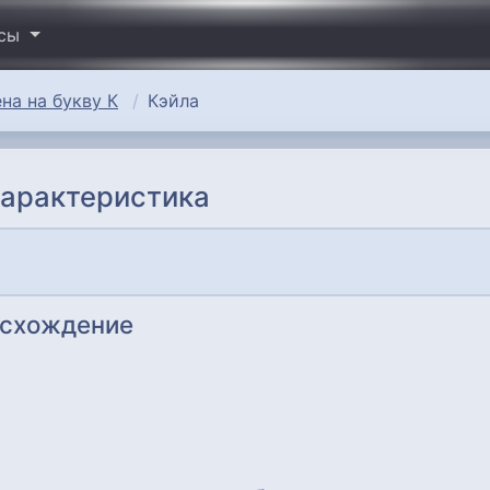
исы
на на букву К
Кэйла
характеристика
исхождение