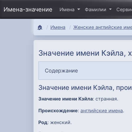
Имена-значение
Имена
Фамилии
Серв
🏠
Имена
Женские английские име
Значение имени Кэйла, 
Содержание
Значение имени Кэйла, про
Значение имени Кэйла
: странная.
Происхождение
:
английские имена
.
Род
: женский.