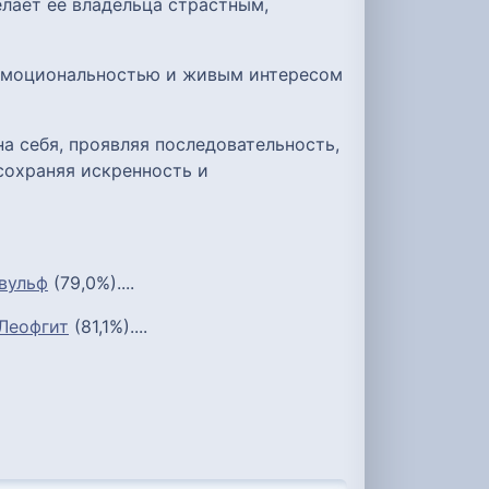
лает её владельца страстным,
 эмоциональностью и живым интересом
а себя, проявляя последовательность,
сохраняя искренность и
вульф
(79,0%)....
Леофгит
(81,1%)....