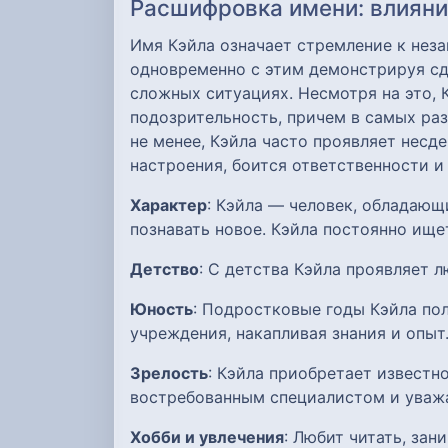
Расшифровка имени: влияние
Имя Кэйла означает стремление к нез
одновременно с этим демонстрируя сд
сложных ситуациях. Несмотря на это,
подозрительность, причем в самых ра
не менее, Кэйла часто проявляет нес
настроения, боится ответственности и
Характер
: Кэйла — человек, обладаю
познавать новое. Кэйла постоянно ище
Детство
: С детства Кэйла проявляет 
Юность
: Подростковые годы Кэйла по
учреждения, накапливая знания и опыт
Зрелость
: Кэйла приобретает известн
востребованным специалистом и уваж
Хобби и увлечения
: Любит читать, за