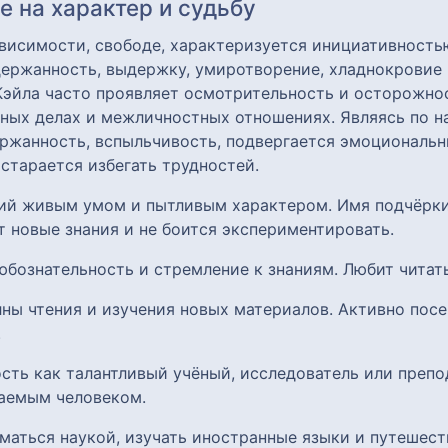
 на характер и судьбу
ависимости, свободе, характеризуется инициативность
ержанность, выдержку, умиротворение, хладнокровие 
 Кэйла часто проявляет осмотрительность и осторожно
зных делах и межличностных отношениях. Являясь по 
держанность, вспыльчивость, подвергается эмоционал
 старается избегать трудностей.
щий живым умом и пытливым характером. Имя подчёрки
т новые знания и не боится экспериментировать.
любознательность и стремление к знаниям. Любит читать
лны чтения и изучения новых материалов. Активно пос
.
ость как талантливый учёный, исследователь или препо
аемым человеком.
ниматься наукой, изучать иностранные языки и путешес