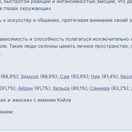
, быстротой реакции и интенсивностью эмоций, что де
в глазах окружающих.
ь к искусству и общению, притягивая внимание своей
ависимость и способность полагаться исключительно н
ле. Такие люди склонны ценить личное пространство, 
.
(88,9%);
Эдмунд
(86,9%);
Сэм
(83,9%);
Ник
(81,4%);
Кеол
(91,7%);
Айрин
(91,7%);
Хильда
(89,1%);
Саннива
(83,2%);
их и женских с именем Кэйла
енем: