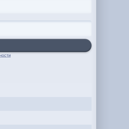
ности