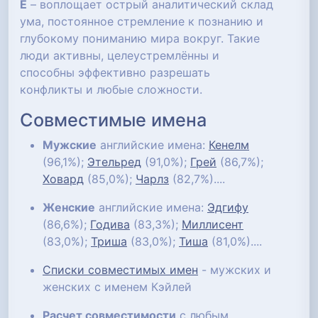
Е
– воплощает острый аналитический склад
ума, постоянное стремление к познанию и
глубокому пониманию мира вокруг. Такие
люди активны, целеустремлённы и
способны эффективно разрешать
конфликты и любые сложности.
Совместимые имена
Мужские
английские имена:
Кенелм
(96,1%);
Этельред
(91,0%);
Грей
(86,7%);
Ховард
(85,0%);
Чарлз
(82,7%)....
Женские
английские имена:
Эдгифу
(86,6%);
Годива
(83,3%);
Миллисент
(83,0%);
Триша
(83,0%);
Тиша
(81,0%)....
Списки совместимых имен
- мужских и
женских с именем Кэйлей
Расчет совместимости
с любым