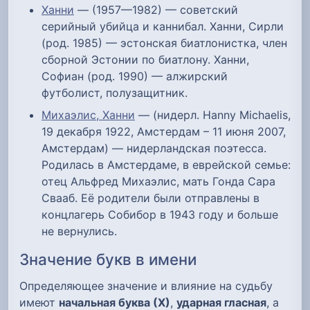
Ханни
— (1957—1982) — советский
серийный убийца и каннибал. Ханни, Сирли
(род. 1985) — эстонская биатлонистка, член
сборной Эстонии по биатлону. Ханни,
Софиан (род. 1990) — алжирский
футболист, полузащитник.
Михаэлис, Ханни
— (нидерл. Hanny Michaelis,
19 декабря 1922, Амстердам – 11 июня 2007,
Амстердам) — нидерландская поэтесса.
Родилась в Амстердаме, в еврейской семье:
отец Альфред Михаэлис, мать Гонда Сара
Свааб. Её родители были отправлены в
концлагерь Собибор в 1943 году и больше
не вернулись.
Значение букв в имени
Определяющее значение и влияние на судьбу
имеют
начальная буква (Х)
,
ударная гласная
, а