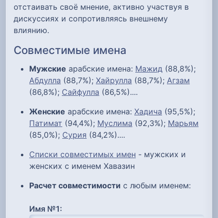
отстаивать своё мнение, активно участвуя в
дискуссиях и сопротивляясь внешнему
влиянию.
Совместимые имена
Мужские
арабские имена:
Мажид
(88,8%);
Абдулла
(88,7%);
Хайрулла
(88,7%);
Агзам
(86,8%);
Сайфулла
(86,5%)....
Женские
арабские имена:
Хадича
(95,5%);
Патимат
(94,4%);
Муслима
(92,3%);
Марьям
(85,0%);
Сурия
(84,2%)....
Списки совместимых имен
- мужских и
женских с именем Хавазин
Расчет совместимости
с любым именем:
Имя №1: