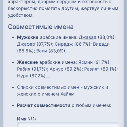
характером, добрым сердцем и готовностью
бескорыстно помогать другим, жертвуя личным
удобством.
Совместимые имена
Мужские
арабские имена:
Джавад
(88,0%);
Джафар
(87,7%);
Сирадж
(86,7%);
Видади
(85,5%);
Вели
(83,0%)....
Женские
арабские имена:
Ясмин
(91,7%);
Рабия
(91,7%);
Арнур
(89,2%);
Разият
(89,1%);
Нура
(87,2%)....
Списки совместимых имен
- мужских и
женских с именем Хайям
Расчет совместимости
с любым именем:
Имя №1: