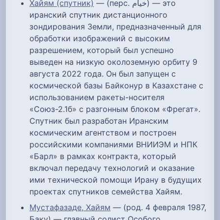
Хайям (спутник)
— (перс. خیام‎) — это
иранский спутник дистанционного
зондирования Земли, предназначенный для
обработки изображений с высоким
разрешением, который был успешно
выведен на низкую околоземную орбиту 9
августа 2022 года. Он был запущен с
космической базы Байконур в Казахстане с
использованием ракеты-носителя
«Союз-2.1б» с разгонным блоком «Фрегат».
Спутник был разработан Иранским
космическим агентством и построен
российскими компаниями ВНИИЭМ и НПК
«Барл» в рамках контракта, который
включал передачу технологий и оказание
ими технической помощи Ирану в будущих
проектах спутников семейства Хайям.
Мустафазаде, Хайям
— (род. 4 февраля 1987,
Баку) — главный солист Особого