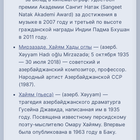
премии Академии Сангит Натак (Sangeet
Natak Akademi Award) за достижения в
музыке в 2007 году и третьей по высоте
гражданской награды Индии Падма Бхушан
в 2011 году.
Мирзазаде, Хайям Хады оглы
— (азерб.
Xəyyam Hadı oğlu Mirzəzadə; 5 октября 1935
— 30 июля 2018) — советский и
азербайджанский композитор, профессор.
Народный артист Азербайджанской ССР
(1987).
Хайям (пьеса)
— (азерб. Xəyyam) —
трагедия азербайджанского драматурга
Гусейна Джавида, написанная им в 1935
году. Посвящена известному персидскому
поэту-мыслителю Омару Хайяму. Впервые
была опубликована в 1963 году в Баку.