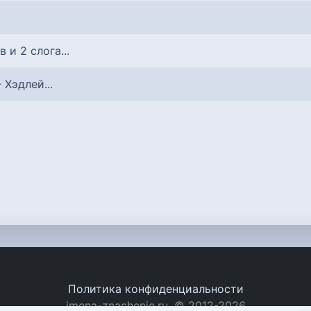
в и 2 слога...
- Хэдлей...
Политика конфиденциальности
imena-znachenie.ru, © 2012-2026