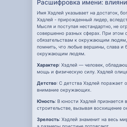
Расшифровка имени: влияние
Имя Хэдлей указывает на достаток, бо
Хэдлей - прирожденный лидер, вследс
Мысля и поступая нестандартно, не о
совершенно разных сферах. При этом 
обязательствам к окружающим людям, 
помнить, что любые вершины, слава и б
окружающим людям.
Характер
: Хэдлей — человек, облада
мощь и физическую силу. Хэдлей олиц
Детство
: С детства Хэдлей поражает
внимание окружающих.
Юность
: В юности Хэдлей признается 
строительстве, вызывая восхищение 
Зрелость
: Хэдлей знаменит на весь м
а размеры поистине потрясают.