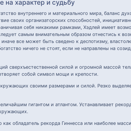
 на характер и судьбу
гатство внутреннего и материального мира, баланс дух
твие своих организаторских способностей, инициативн
граничивая себя никакими рамками, Хэдлей имеет возм
следует самым внимательным образом отнестись к во
иначе все может быть сведено к деспотизму, власто
огатство ничего не стоят, если не направлены на сози
ющий сверхъестественной силой и огромной массой те
етворяет собой символ мощи и крепости.
 окружающих своими размерами и силой. Резко выделяе
величайшим гигантом и атлантом. Устанавливает рекор
окружающих.
ир как обладатель рекорда Гиннесса или наиболее масс