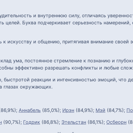
удительность и внутреннюю силу, отличаясь уверенно
ь целей. Буква подчеркивает серьезность намерений, 
ь к искусству и общению, притягивая внимание своей
клад ума, постоянное стремление к познанию и глубок
собны эффективно разрешать конфликты и любые слож
, быстротой реакции и интенсивностью эмоций, что де
в глазах окружающих.
86,9%);
Аннабель
(85,0%);
Ирэн
(84,9%);
Мэй
(84,7%);
По
н
(90,7%);
Годрик
(86,8%);
Этельстан
(86,1%);
Осбеорн
(8