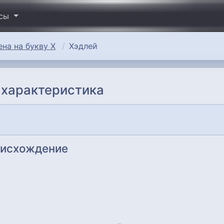
исы
на на букву Х
Хэдлей
 характеристика
оисхождение