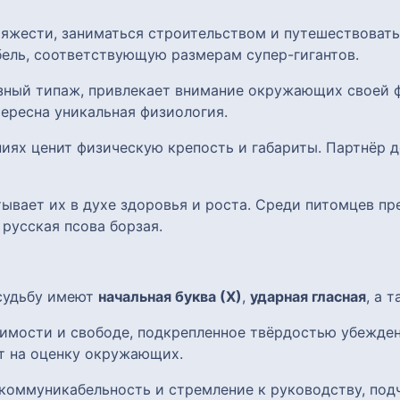
тяжести, заниматься строительством и путешествоват
ель, соответствующую размерам супер-гигантов.
озный типаж, привлекает внимание окружающих своей 
ересна уникальная физиология.
ниях ценит физическую крепость и габариты. Партнёр
итывает их в духе здоровья и роста. Среди питомцев п
 русская псова борзая.
 судьбу имеют
начальная буква (Х)
,
ударная гласная
, а 
симости и свободе, подкрепленное твёрдостью убежде
ет на оценку окружающих.
коммуникабельность и стремление к руководству, под