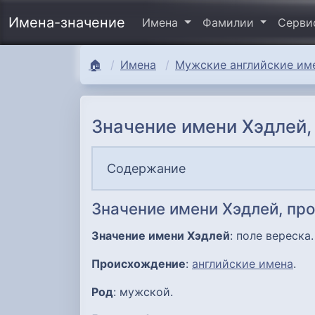
Имена-значение
Имена
Фамилии
Серв
🏠
Имена
Мужские английские име
Значение имени Хэдлей,
Содержание
Значение имени Хэдлей, пр
Значение имени Хэдлей
: поле вереска.
Происхождение
:
английские имена
.
Род
: мужской.