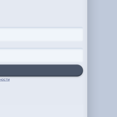
ности