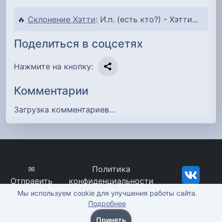
🔥
Склонение Хэтти
: И.п. (есть кто?) - Хэтти...
Поделиться в соцсетях
Нажмите на кнопку:
Комментарии
Загрузка комментариев…
✉
Политика
Отправить
конфиденциальности
сообщение
imena-znachenie.ru, ©
Мы используем cookie для улучшения работы сайта.
Подробнее
2012-2026
Принять