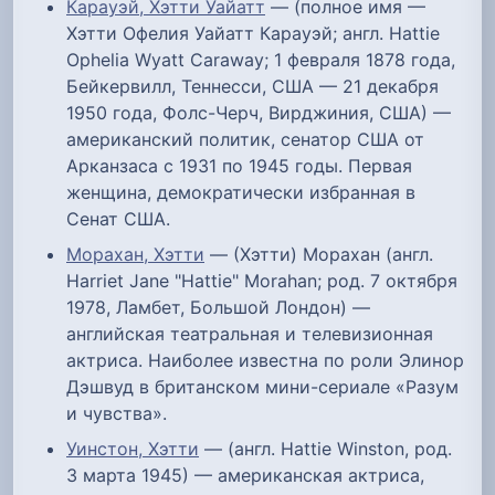
Карауэй, Хэтти Уайатт
— (полное имя —
Хэтти Офелия Уайатт Карауэй; англ. Hattie
Ophelia Wyatt Caraway; 1 февраля 1878 года,
Бейкервилл, Теннесси, США — 21 декабря
1950 года, Фолс-Черч, Вирджиния, США) —
американский политик, сенатор США от
Арканзаса с 1931 по 1945 годы. Первая
женщина, демократически избранная в
Сенат США.
Морахан, Хэтти
— (Хэтти) Морахан (англ.
Harriet Jane "Hattie" Morahan; род. 7 октября
1978, Ламбет, Большой Лондон) —
английская театральная и телевизионная
актриса. Наиболее известна по роли Элинор
Дэшвуд в британском мини-сериале «Разум
и чувства».
Уинстон, Хэтти
— (англ. Hattie Winston, род.
3 марта 1945) — американская актриса,