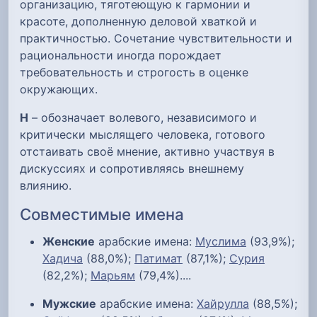
организацию, тяготеющую к гармонии и
красоте, дополненную деловой хваткой и
практичностью. Сочетание чувствительности и
рациональности иногда порождает
требовательность и строгость в оценке
окружающих.
Н
– обозначает волевого, независимого и
критически мыслящего человека, готового
отстаивать своё мнение, активно участвуя в
дискуссиях и сопротивляясь внешнему
влиянию.
Совместимые имена
Женские
арабские имена:
Муслима
(93,9%);
Хадича
(88,0%);
Патимат
(87,1%);
Сурия
(82,2%);
Марьям
(79,4%)....
Мужские
арабские имена:
Хайрулла
(88,5%);