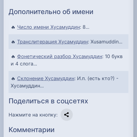
Дополнительно об имени
🔥
Число имени Хусамуддин
: 8...
🔥
Транслитерация Хусамуддин
: Xusamuddin...
🔥
Фонетический разбор Хусамуддин
: 10 букв
и 4 слога...
🔥
Склонение Хусамуддин
: И.п. (есть кто?) -
Хусамуддин...
Поделиться в соцсетях
Нажмите на кнопку:
Комментарии