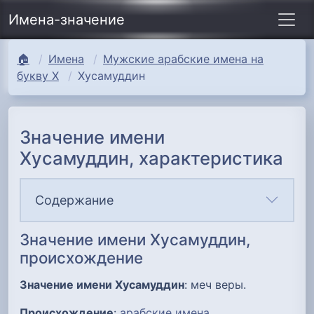
Имена-значение
🏠
Имена
Мужские арабские имена на
букву Х
Хусамуддин
Значение имени
Хусамуддин, характеристика
Содержание
Значение имени Хусамуддин,
происхождение
Значение имени Хусамуддин
: меч веры.
Происхождение
:
арабские имена
.