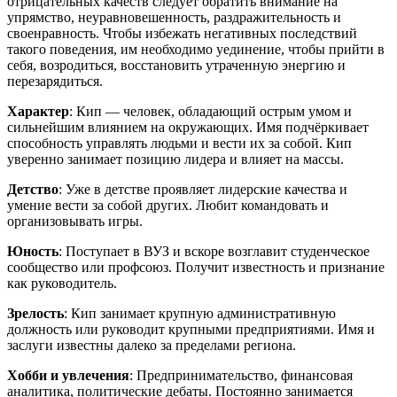
отрицательных качеств следует обратить внимание на
упрямство, неуравновешенность, раздражительность и
своенравность. Чтобы избежать негативных последствий
такого поведения, им необходимо уединение, чтобы прийти в
себя, возродиться, восстановить утраченную энергию и
перезарядиться.
Характер
: Кип — человек, обладающий острым умом и
сильнейшим влиянием на окружающих. Имя подчёркивает
способность управлять людьми и вести их за собой. Кип
уверенно занимает позицию лидера и влияет на массы.
Детство
: Уже в детстве проявляет лидерские качества и
умение вести за собой других. Любит командовать и
организовывать игры.
Юность
: Поступает в ВУЗ и вскоре возглавит студенческое
сообщество или профсоюз. Получит известность и признание
как руководитель.
Зрелость
: Кип занимает крупную административную
должность или руководит крупными предприятиями. Имя и
заслуги известны далеко за пределами региона.
Хобби и увлечения
: Предпринимательство, финансовая
аналитика, политические дебаты. Постоянно занимается