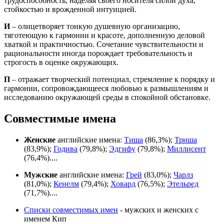
трудоспособность, наделяя своего носителя силой духа,
стойкостью и врожденной интуицией.
И
– олицетворяет тонкую душевную организацию,
тяготеющую к гармонии и красоте, дополненную деловой
хваткой и практичностью. Сочетание чувствительности и
рациональности иногда порождает требовательность и
строгость в оценке окружающих.
П
– отражает творческий потенциал, стремление к порядку и
гармонии, сопровождающееся любовью к размышлениям и
исследованию окружающей среды в спокойной обстановке.
Совместимые имена
Женские
английские имена:
Тиша
(86,3%);
Триша
(83,9%);
Годива
(79,8%);
Эдгифу
(79,8%);
Миллисент
(76,4%)....
Мужские
английские имена:
Грей
(83,0%);
Чарлз
(81,0%);
Кенелм
(79,4%);
Ховард
(76,5%);
Этельред
(71,7%)....
Списки совместимых имен
- мужских и женских с
именем Кип