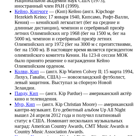
Национальной академии наук США (1973),
иностранный член РАН (1999).
Кейно, Кипчоге
— (Кип) Кейно (англ. Kipchoge
Hezekieh Keino; 17 января 1940, Кипсамо, Рифт-Валли,
Кения) — кенийский легкоатлет (бег на средние и
длинные дистанции), чемпион и серебряный призёр
летних Олимпийских игр 1968 (бег на 1500 м, бег на
5000 м), чемпион и серебряный призёр летних
Олимпийских игр 1972 (бег на 3000 м с препятствиями,
бег на 1500 м). В настоящее время является президентом
олимпийского комитета Кении. На 123-й сессии МОК
было принято решение о награждении Кейно
Олимпийским орденом.
Колви, Кип
— (англ. Kip Warren Colvey II; 15 марта 1994,
Лихуэ, Гавайи, США) — новозеландский футболист,
левый защитник. Выступал за сборную Новой
Зеландии.
Парду, Кип
— (англ. Kip Pardue) — американский актёр
кино и телевидения.
Мур, Кип
— (англ. Kip Christian Moore) — американский
кантри-музыкант. Его дебютный альбом Up All Night
вышел 24 апреля 2012 года и получил платиновый
статус в США. Номинант нескольких музыкальных
наград: American Country Awards, CMT Music Awards и
Country Music Association Awards.