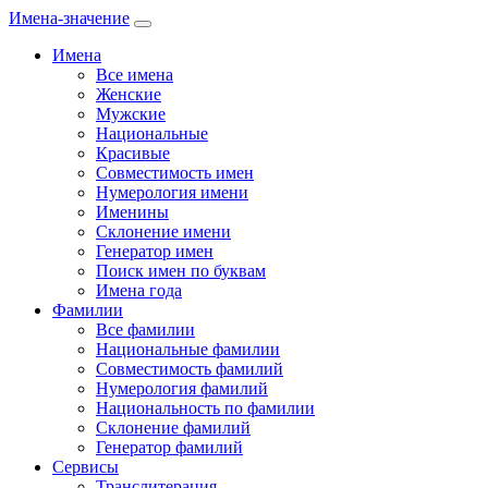
Имена-значение
Имена
Все имена
Женские
Мужские
Национальные
Красивые
Совместимость имен
Нумерология имени
Именины
Склонение имени
Генератор имен
Поиск имен по буквам
Имена года
Фамилии
Все фамилии
Национальные фамилии
Совместимость фамилий
Нумерология фамилий
Национальность по фамилии
Склонение фамилий
Генератор фамилий
Сервисы
Транслитерация