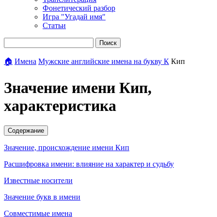
Фонетический разбор
Игра "Угадай имя"
Статьи
Поиск
🏠
Имена
Мужские английские имена на букву К
Кип
Значение имени Кип,
характеристика
Содержание
Значение, происхождение имени Кип
Расшифровка имени: влияние на характер и судьбу
Известные носители
Значение букв в имени
Совместимые имена