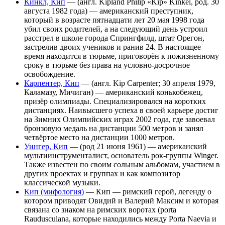
Кинкл, Кип
— (англ. Kipland Philip «Kip» Kinkel, род. 30
августа 1982 года) — американский преступник,
который в возрасте пятнадцати лет 20 мая 1998 года
убил своих родителей, а на следующий день устроил
расстрел в школе города Спрингфилд, штат Орегон,
застрелив двоих учеников и ранив 24. В настоящее
время находится в тюрьме, приговорён к пожизненному
сроку в тюрьме без права на условно-досрочное
освобождение.
Карпентер, Кип
— (англ. Kip Carpenter; 30 апреля 1979,
Каламазу, Мичиган) — американский конькобежец,
призёр олимпиады. Специализировался на коротких
дистанциях. Наивысшего успеха в своей карьере достиг
на Зимних Олимпийских играх 2002 года, где завоевал
бронзовую медаль на дистанции 500 метров и занял
четвёртое место на дистанции 1000 метров.
Уингер, Кип
— (род 21 июня 1961) — американский
мультиинструменталист, основатель рок-группы Winger.
Также известен по своим сольным альбомам, участием в
других проектах и группах и как композитор
классической музыки.
Кип (мифология)
— Кип — римский герой, легенду о
котором приводят Овидий и Валерий Максим и которая
связана со знаком на римских воротах (porta
Raudusculana, которые находились между Porta Naevia и