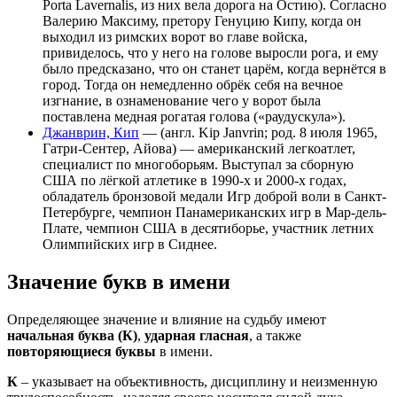
Porta Lavernalis, из них вела дорога на Остию). Согласно
Валерию Максиму, претору Генуцию Кипу, когда он
выходил из римских ворот во главе войска,
привиделось, что у него на голове выросли рога, и ему
было предсказано, что он станет царём, когда вернётся в
город. Тогда он немедленно обрёк себя на вечное
изгнание, в ознаменование чего у ворот была
поставлена медная рогатая голова («раудускула»).
Джанврин, Кип
— (англ. Kip Janvrin; род. 8 июля 1965,
Гатри-Сентер, Айова) — американский легкоатлет,
специалист по многоборьям. Выступал за сборную
США по лёгкой атлетике в 1990-х и 2000-х годах,
обладатель бронзовой медали Игр доброй воли в Санкт-
Петербурге, чемпион Панамериканских игр в Мар-дель-
Плате, чемпион США в десятиборье, участник летних
Олимпийских игр в Сиднее.
Значение букв в имени
Определяющее значение и влияние на судьбу имеют
начальная буква (К)
,
ударная гласная
, а также
повторяющиеся буквы
в имени.
К
– указывает на объективность, дисциплину и неизменную