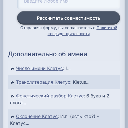
Рассчитать совместимость
Отправляя форму, вы соглашаетесь с
Политикой
конфиденциальности
Дополнительно об имени
🔥
Число имени Клетус
: 1...
🔥
Транслитерация Клетус
: Kletus...
🔥
Фонетический разбор Клетус
: 6 букв и 2
слога...
🔥
Склонение Клетус
: И.п. (есть кто?) -
Клетус...