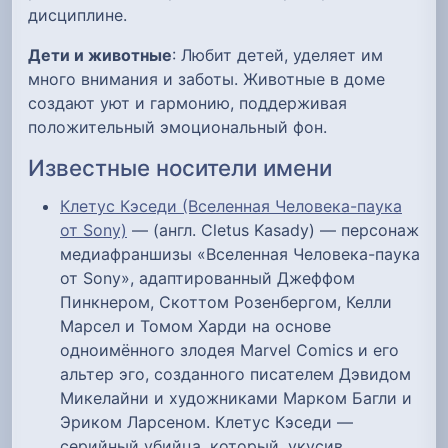
дисциплине.
Дети и животные
: Любит детей, уделяет им
много внимания и заботы. Животные в доме
создают уют и гармонию, поддерживая
положительный эмоциональный фон.
Известные носители имени
Клетус Кэседи (Вселенная Человека-паука
от Sony)
— (англ. Cletus Kasady) — персонаж
медиафраншизы «Вселенная Человека-паука
от Sony», адаптированный Джеффом
Пинкнером, Скоттом Розенбергом, Келли
Марсел и Томом Харди на основе
одноимённого злодея Marvel Comics и его
альтер эго, созданного писателем Дэвидом
Микелайни и художниками Марком Багли и
Эриком Ларсеном. Клетус Кэседи —
серийный убийца, который, укусив