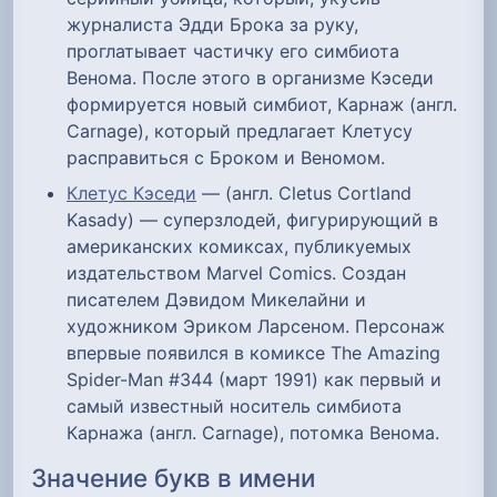
журналиста Эдди Брока за руку,
проглатывает частичку его симбиота
Венома. После этого в организме Кэседи
формируется новый симбиот, Карнаж (англ.
Carnage), который предлагает Клетусу
расправиться с Броком и Веномом.
Клетус Кэседи
— (англ. Cletus Cortland
Kasady) — суперзлодей, фигурирующий в
американских комиксах, публикуемых
издательством Marvel Comics. Создан
писателем Дэвидом Микелайни и
художником Эриком Ларсеном. Персонаж
впервые появился в комиксе The Amazing
Spider-Man #344 (март 1991) как первый и
самый известный носитель симбиота
Карнажа (англ. Carnage), потомка Венома.
Значение букв в имени