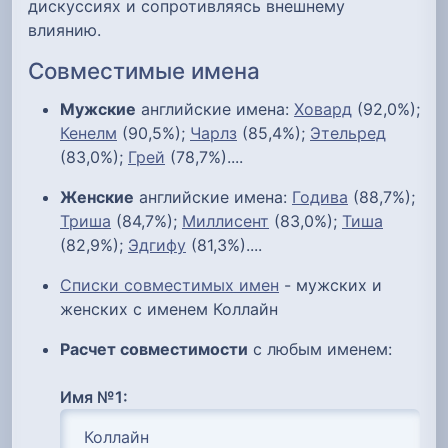
дискуссиях и сопротивляясь внешнему
влиянию.
Совместимые имена
Мужские
английские имена:
Ховард
(92,0%);
Кенелм
(90,5%);
Чарлз
(85,4%);
Этельред
(83,0%);
Грей
(78,7%)....
Женские
английские имена:
Годива
(88,7%);
Триша
(84,7%);
Миллисент
(83,0%);
Тиша
(82,9%);
Эдгифу
(81,3%)....
Списки совместимых имен
- мужских и
женских с именем Коллайн
Расчет совместимости
с любым именем:
Имя №1: