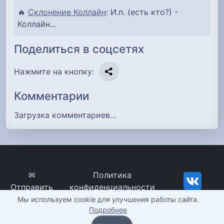
🔥
Склонение Коллайн
: И.п. (есть кто?) -
Коллайн...
Поделиться в соцсетях
Нажмите на кнопку:
Комментарии
Загрузка комментариев…
✉
Политика
Отправить
конфиденциальности
сообщение
imena-znachenie.ru, ©
Мы используем cookie для улучшения работы сайта.
Подробнее
2012-2026