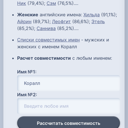
Ник
(79,4%);
Сэм
(76,5%)....
Женские
английские имена:
Хильда
(91,1%);
Айрин
(89,7%);
Леофгит
(86,6%);
Этель
(85,2%);
Саннива
(85,2%)....
Списки совместимых имен
- мужских и
женских с именем Коралл
Расчет совместимости
с любым именем:
Имя №1:
Имя №2:
Рассчитать совместимость