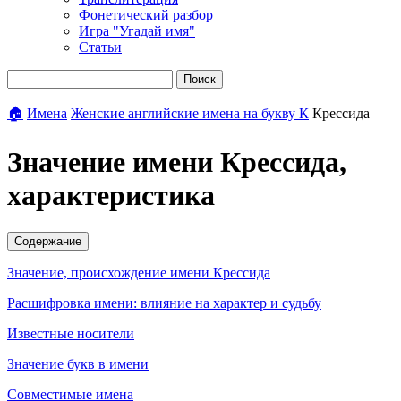
Фонетический разбор
Игра "Угадай имя"
Статьи
Поиск
🏠
Имена
Женские английские имена на букву К
Крессида
Значение имени Крессида,
характеристика
Содержание
Значение, происхождение имени Крессида
Расшифровка имени: влияние на характер и судьбу
Известные носители
Значение букв в имени
Совместимые имена