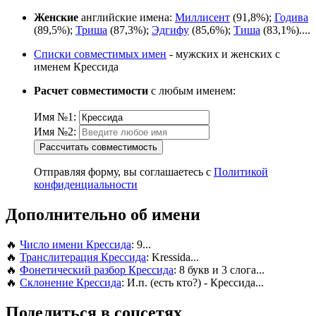
Женские
английские имена:
Миллисент
(91,8%);
Годива
(89,5%);
Триша
(87,3%);
Эдгифу
(85,6%);
Тиша
(83,1%)....
Списки совместимых имен
- мужских и женских с
именем Крессида
Расчет совместимости
с любым именем:
Имя №1:
Имя №2:
Рассчитать совместимость
Отправляя форму, вы соглашаетесь с
Политикой
конфиденциальности
Дополнительно об имени
🔥
Число имени Крессида
: 9...
🔥
Транслитерация Крессида
: Kressida...
🔥
Фонетический разбор Крессида
: 8 букв и 3 слога...
🔥
Склонение Крессида
: И.п. (есть кто?) - Крессида...
Поделиться в соцсетях