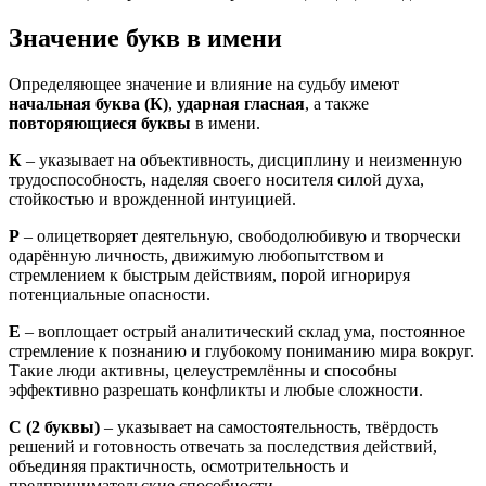
Значение букв в имени
Определяющее значение и влияние на судьбу имеют
начальная буква (К)
,
ударная гласная
, а также
повторяющиеся буквы
в имени.
К
– указывает на объективность, дисциплину и неизменную
трудоспособность, наделяя своего носителя силой духа,
стойкостью и врожденной интуицией.
Р
– олицетворяет деятельную, свободолюбивую и творчески
одарённую личность, движимую любопытством и
стремлением к быстрым действиям, порой игнорируя
потенциальные опасности.
Е
– воплощает острый аналитический склад ума, постоянное
стремление к познанию и глубокому пониманию мира вокруг.
Такие люди активны, целеустремлённы и способны
эффективно разрешать конфликты и любые сложности.
С
(2 буквы)
– указывает на самостоятельность, твёрдость
решений и готовность отвечать за последствия действий,
объединяя практичность, осмотрительность и
предпринимательские способности.