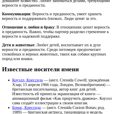
домашнее хозяйство. Любит заниматься делами, требующими
верности и преданности.
Коммуникации
: Верность и преданность, умеет хранить
верность и поддерживать близких. Люди ценят за это.
Отношение к любви и браку
: В отношениях ценит верность
и преданность. Важно, чтобы партнер разделял стремление к
верности и надежной поддержке.
Дети и животные
: Любит детей, воспитывает их в духе
верности и преданности. Среди питомцев предпочитает
спокойных и верных животных, таких как собаки крупных
пород или кошки.
Известные носители имени
Коуэлл, Крессида
— (англ. Cressida Cowell; урождённая
Хэар; 15 апреля 1966 года, Лондон, Великобритания) —
британская писательница, автор книг для детей.
Известность ей принесла экранизация её книги —
анимационный фильм «Как приручить дракона». Коуэлл
сама создаёт иллюстрации к своим книгам.
Бонас, Крессида
— (англ. Cressida Curzon Bonas; род.
1989) — британская актриса, танцовщица и модель.