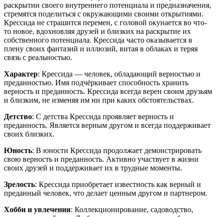
раскрытии своего внутреннего потенциала и предназначения,
стремятся поделиться с окружающими своими открытиями.
Крессида не страшится перемен, с головой окунается во что-
то новое, вдохновляя друзей и близких на раскрытие их
собственного потенциала. Крессида часто оказывается в
плену своих фантазий и иллюзий, витая в облаках и теряя
связь с реальностью.
Характер
: Крессида — человек, обладающий верностью и
преданностью. Имя подчёркивает способность хранить
верность и преданность. Крессида всегда верен своим друзьям
и близким, не изменяя им ни при каких обстоятельствах.
Детство
: С детства Крессида проявляет верность и
преданность. Является верным другом и всегда поддерживает
своих близких.
Юность
: В юности Крессида продолжает демонстрировать
свою верность и преданность. Активно участвует в жизни
своих друзей и поддерживает их в трудные моменты.
Зрелость
: Крессида приобретает известность как верный и
преданный человек, что делает ценным другом и партнером.
Хобби и увлечения
: Коллекционирование, садоводство,