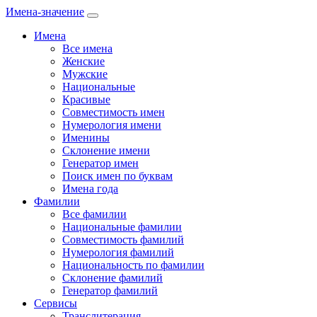
Имена-значение
Имена
Все имена
Женские
Мужские
Национальные
Красивые
Совместимость имен
Нумерология имени
Именины
Склонение имени
Генератор имен
Поиск имен по буквам
Имена года
Фамилии
Все фамилии
Национальные фамилии
Совместимость фамилий
Нумерология фамилий
Национальность по фамилии
Склонение фамилий
Генератор фамилий
Сервисы
Транслитерация