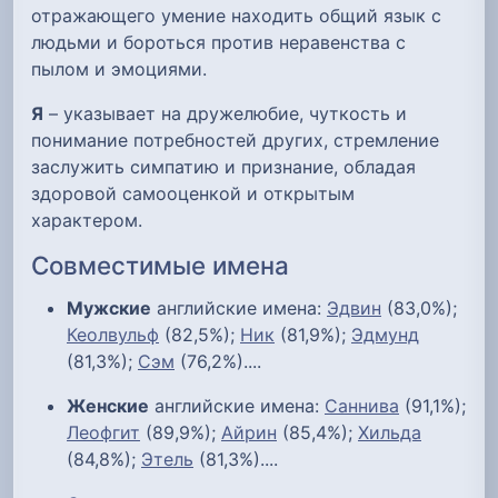
отражающего умение находить общий язык с
людьми и бороться против неравенства с
пылом и эмоциями.
Я
– указывает на дружелюбие, чуткость и
понимание потребностей других, стремление
заслужить симпатию и признание, обладая
здоровой самооценкой и открытым
характером.
Совместимые имена
Мужские
английские имена:
Эдвин
(83,0%);
Кеолвульф
(82,5%);
Ник
(81,9%);
Эдмунд
(81,3%);
Сэм
(76,2%)....
Женские
английские имена:
Саннива
(91,1%);
Леофгит
(89,9%);
Айрин
(85,4%);
Хильда
(84,8%);
Этель
(81,3%)....