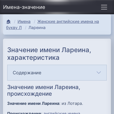
Имена-значение
🏠
Имена
Женские английские имена на
букву Л
Лареина
Значение имени Лареина,
характеристика
Содержание
Значение имени Лареина,
происхождение
Значение имени Лареина
: из Лотара.
Происхождение
:
английские имена
.