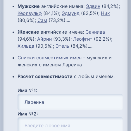
Мужские
английские имена:
Эдвин
(84,2%);
Кеолвульф
(84,1%);
Эдмунд
(82,5%);
Ник
(80,6%);
Сэм
(73,2%)....
Женские
английские имена:
Саннива
(94,6%);
Айрин
(93,3%);
Леофгит
(92,2%);
Хильда
(90,5%);
Этель
(84,2%)....
Списки совместимых имен
- мужских и
женских с именем Лареина
Расчет совместимости
с любым именем:
Имя №1:
Имя №2: