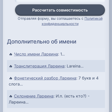
Рассчитать совместимость
Отправляя форму, вы соглашаетесь с
Политикой
конфиденциальности
Дополнительно об имени
🔥
Число имени Лареина
: 1...
🔥
Транслитерация Лареина
: Lareina...
🔥
Фонетический разбор Лареина
: 7 букв и 4
слога...
🔥
Склонение Лареина
: И.п. (есть кто?) -
Лареина...