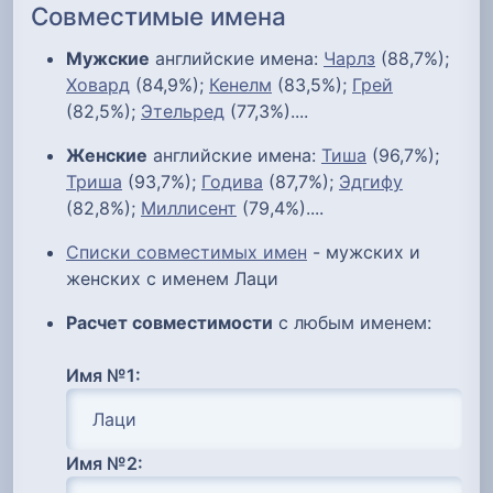
Совместимые имена
Мужские
английские имена:
Чарлз
(88,7%);
Ховард
(84,9%);
Кенелм
(83,5%);
Грей
(82,5%);
Этельред
(77,3%)....
Женские
английские имена:
Тиша
(96,7%);
Триша
(93,7%);
Годива
(87,7%);
Эдгифу
(82,8%);
Миллисент
(79,4%)....
Списки совместимых имен
- мужских и
женских с именем Лаци
Расчет совместимости
с любым именем:
Имя №1:
Имя №2: