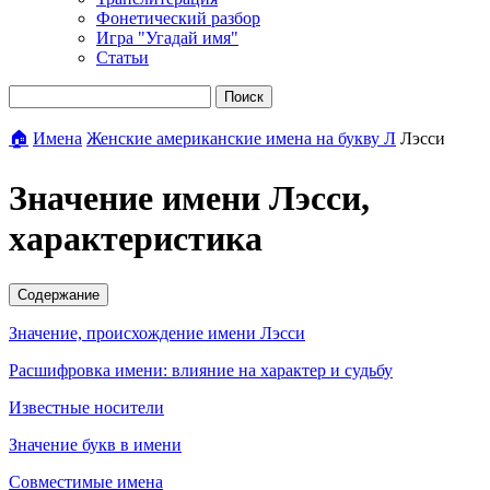
Фонетический разбор
Игра "Угадай имя"
Статьи
Поиск
🏠
Имена
Женские американские имена на букву Л
Лэсси
Значение имени Лэсси,
характеристика
Содержание
Значение, происхождение имени Лэсси
Расшифровка имени: влияние на характер и судьбу
Известные носители
Значение букв в имени
Совместимые имена