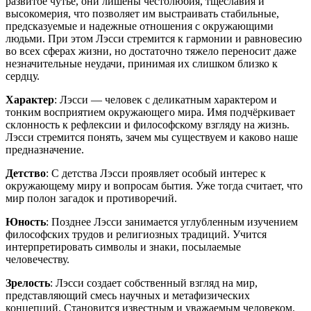
развитое чутье, они лишены честолюбия, тщеславия и
высокомерия, что позволяет им выстраивать стабильные,
предсказуемые и надежные отношения с окружающими
людьми. При этом Лэсси стремится к гармонии и равновесию
во всех сферах жизни, но достаточно тяжело переносит даже
незначительные неудачи, принимая их слишком близко к
сердцу.
Характер
: Лэсси — человек с деликатным характером и
тонким восприятием окружающего мира. Имя подчёркивает
склонность к рефлексии и философскому взгляду на жизнь.
Лэсси стремится понять, зачем мы существуем и каково наше
предназначение.
Детство
: С детства Лэсси проявляет особый интерес к
окружающему миру и вопросам бытия. Уже тогда считает, что
мир полон загадок и противоречий.
Юность
: Позднее Лэсси занимается углубленным изучением
философских трудов и религиозных традиций. Учится
интерпретировать символы и знаки, посылаемые
человечеству.
Зрелость
: Лэсси создает собственный взгляд на мир,
представляющий смесь научных и метафизических
концепций. Становится известным и уважаемым человеком.