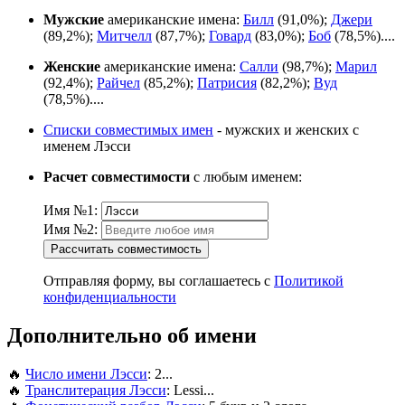
Мужские
американские имена:
Билл
(91,0%);
Джери
(89,2%);
Митчелл
(87,7%);
Говард
(83,0%);
Боб
(78,5%)....
Женские
американские имена:
Салли
(98,7%);
Марил
(92,4%);
Райчел
(85,2%);
Патрисия
(82,2%);
Вуд
(78,5%)....
Списки совместимых имен
- мужских и женских с
именем Лэсси
Расчет совместимости
с любым именем:
Имя №1:
Имя №2:
Рассчитать совместимость
Отправляя форму, вы соглашаетесь с
Политикой
конфиденциальности
Дополнительно об имени
🔥
Число имени Лэсси
: 2...
🔥
Транслитерация Лэсси
: Lessi...