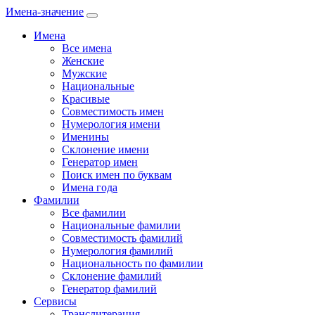
Имена-значение
Имена
Все имена
Женские
Мужские
Национальные
Красивые
Совместимость имен
Нумерология имени
Именины
Склонение имени
Генератор имен
Поиск имен по буквам
Имена года
Фамилии
Все фамилии
Национальные фамилии
Совместимость фамилий
Нумерология фамилий
Национальность по фамилии
Склонение фамилий
Генератор фамилий
Сервисы
Транслитерация