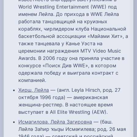
World Wrestling Entertainment (WWE) под
именем Лейла. До прихода в WWE Лейла
работала танцовщицей на круизных
кораблях, чирлидером клуба Национальной
баскетбольной ассоциации «Майами Хит», а
также танцевала у Канье Уэста на
церемонии награждения MTV Video Music
Awards. В 2006 году она приняла участие в
конкурсе «Поиск Див WWE», в котором
одержала победу и выиграла контракт с
компанией.
Хирш, Лейла
— (англ. Leyla Hirsch, род. 27
октября 1996 года) — американская
женщина-рестлер. В настоящее время
выступает в All Elite Wrestling (AEW).
Исмагилова, Лейла Загировна
— (баш.
Ләйлә Заһир ҡыҙы Исмәғилева; род. 26 мая
1946 года) — советский и российский