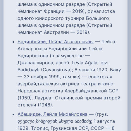
шлема в одиночном разряде (Открытый
чемпионат Франции — 2019), финалистка
одного юниорского турнира Большого
шлема в одиночном разряде (Открытый
чемпионат Австралии — 2019).
Бадирбейли, Лейла Агалар кызы
— Лейла
Агалар кызы Бадирбейли или Лейла
Бадирбекова (в замужестве —
Джаванширова, азерб. Leyla Ağalar qızı
Bədirbəyli (Cavanşirova); 8 января 1920, Баку
— 23 ноября 1999, там же) — советская
азербайджанская актриса театра и кино.
Народная артистка Азербайджанской ССР
(1959). Лауреат Сталинской премии второй
степени (1946).
Абашидзе, Лейла Михайловна
— (груз.
ლეილა მიხეილის ასული აბაშიძე; 1 августа
1929, Тифлис, Грузинская ССР, СССР — 8