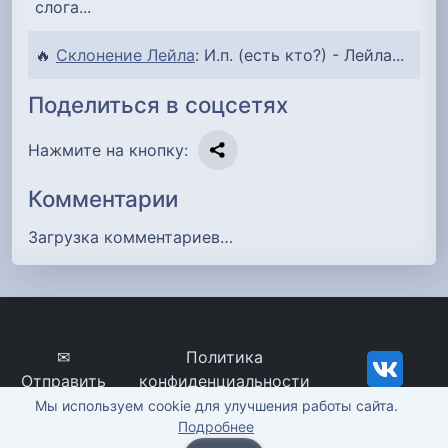
слога...
🔥
Склонение Лейла
: И.п. (есть кто?) - Лейла...
Поделиться в соцсетях
Нажмите на кнопку:
Комментарии
Загрузка комментариев…
✉
Политика
Отправить
конфиденциальности
сообщение
imena-znachenie.ru, ©
Мы используем cookie для улучшения работы сайта.
Подробнее
2012-2026