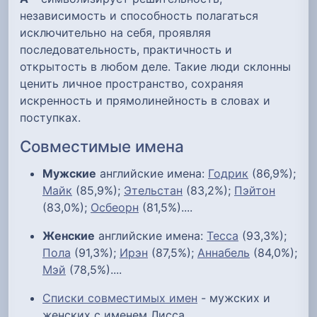
независимость и способность полагаться
исключительно на себя, проявляя
последовательность, практичность и
открытость в любом деле. Такие люди склонны
ценить личное пространство, сохраняя
искренность и прямолинейность в словах и
поступках.
Совместимые имена
Мужские
английские имена:
Годрик
(86,9%);
Майк
(85,9%);
Этельстан
(83,2%);
Пэйтон
(83,0%);
Осбеорн
(81,5%)....
Женские
английские имена:
Тесса
(93,3%);
Пола
(91,3%);
Ирэн
(87,5%);
Аннабель
(84,0%);
Мэй
(78,5%)....
Списки совместимых имен
- мужских и
женских с именем Лисса