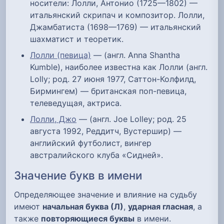
носители: Лолли, Антонио (1725—1802) —
итальянский скрипач и композитор. Лолли,
Джамбатиста (1698—1769) — итальянский
шахматист и теоретик.
Лолли (певица)
— (англ. Anna Shantha
Kumble), наиболее известна как Лолли (англ.
Lolly; род. 27 июня 1977, Саттон-Колфилд,
Бирмингем) — британская поп-певица,
телеведущая, актриса.
Лолли, Джо
— (англ. Joe Lolley; род. 25
августа 1992, Реддитч, Вустершир) —
английский футболист, вингер
австралийского клуба «Сидней».
Значение букв в имени
Определяющее значение и влияние на судьбу
имеют
начальная буква (Л)
,
ударная гласная
, а
также
повторяющиеся буквы
в имени.