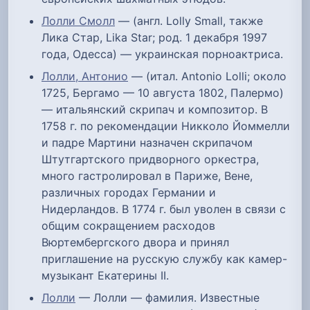
Лолли Смолл
— (англ. Lolly Small, также
Лика Стар, Lika Star; род. 1 декабря 1997
года, Одесса) — украинская порноактриса.
Лолли, Антонио
— (итал. Antonio Lolli; около
1725, Бергамо — 10 августа 1802, Палермо)
— итальянский скрипач и композитор. В
1758 г. по рекомендации Никколо Йоммелли
и падре Мартини назначен скрипачом
Штутгартского придворного оркестра,
много гастролировал в Париже, Вене,
различных городах Германии и
Нидерландов. В 1774 г. был уволен в связи с
общим сокращением расходов
Вюртембергского двора и принял
приглашение на русскую службу как камер-
музыкант Екатерины II.
Лолли
— Лолли — фамилия. Известные