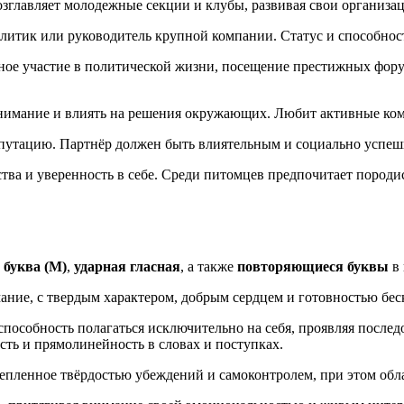
озглавляет молодежные секции и клубы, развивая свои организа
олитик или руководитель крупной компании. Статус и способнос
ное участие в политической жизни, посещение престижных форум
 внимание и влиять на решения окружающих. Любит активные ко
репутацию. Партнёр должен быть влиятельным и социально успе
ества и уверенность в себе. Среди питомцев предпочитает поро
 буква (М)
,
ударная гласная
, а также
повторяющиеся буквы
в 
ание, с твердым характером, добрым сердцем и готовностью бе
пособность полагаться исключительно на себя, проявляя послед
сть и прямолинейность в словах и поступках.
репленное твёрдостью убеждений и самоконтролем, при этом обл