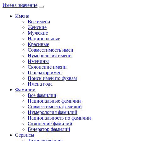
Имена-значение
Имена
Все имена
Женские
Мужские
Национальные
Красивые
Совместимость имен
Нумерология имени
Именины
Склонение имени
Генератор имен
Поиск имен по буквам
Имена года
Фамилии
Все фамилии
Национальные фамилии
Совместимость фамилий
Нумерология фамилий
Национальность по фамилии
Склонение фамилий
Генератор фамилий
Сервисы
Транслитерация