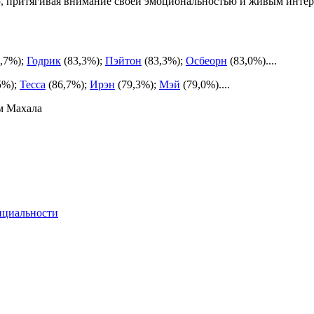
ю, притягивая внимание своей эмоциональностью и живым инте
,7%);
Годрик
(83,3%);
Пэйтон
(83,3%);
Осбеорн
(83,0%)....
5%);
Тесса
(86,7%);
Ирэн
(79,3%);
Мэй
(79,0%)....
м Махала
нциальности