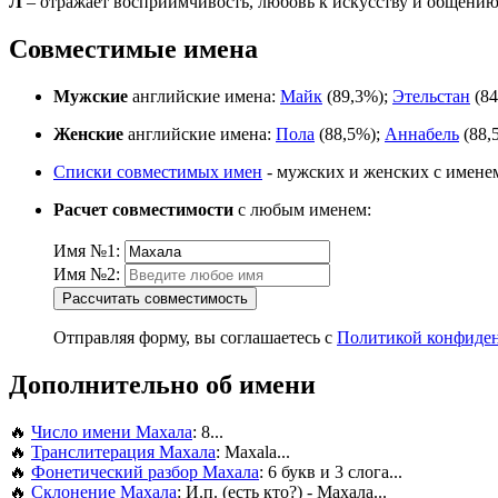
Л
– отражает восприимчивость, любовь к искусству и общени
Совместимые имена
Мужские
английские имена:
Майк
(89,3%);
Этельстан
(84
Женские
английские имена:
Пола
(88,5%);
Аннабель
(88,
Списки совместимых имен
- мужских и женских с имене
Расчет совместимости
с любым именем:
Имя №1:
Имя №2:
Рассчитать совместимость
Отправляя форму, вы соглашаетесь с
Политикой конфиде
Дополнительно об имени
🔥
Число имени Махала
: 8...
🔥
Транслитерация Махала
: Maxala...
🔥
Фонетический разбор Махала
: 6 букв и 3 слога...
🔥
Склонение Махала
: И.п. (есть кто?) - Махала...