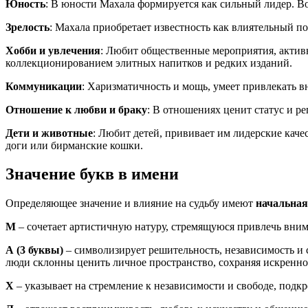
Юность
: В юности Махала формируется как сильный лидер. В
Зрелость
: Махала приобретает известность как влиятельный п
Хобби и увлечения
: Любит общественные мероприятия, актив
коллекционированием элитных напитков и редких изданий.
Коммуникации
: Харизматичность и мощь, умеет привлекать
Отношение к любви и браку
: В отношениях ценит статус и 
Дети и животные
: Любит детей, прививает им лидерские кач
доги или бирманские кошки.
Значение букв в имени
Определяющее значение и влияние на судьбу имеют
начальная
М
– сочетает артистичную натуру, стремящуюся привлечь вним
А
(3 буквы)
– символизирует решительность, независимость и с
люди склонны ценить личное пространство, сохраняя искренно
Х
– указывает на стремление к независимости и свободе, подк