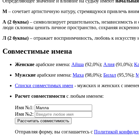
Определяющее значение и влияние на судьбу имеют
начальная
М
– сочетает артистичную натуру, стремящуюся привлечь вним
А
(2 буквы)
– символизирует решительность, независимость и с
люди склонны ценить личное пространство, сохраняя искренно
Л
(2 буквы)
– отражает восприимчивость, любовь к искусству
Совместимые имена
Женские
арабские имена:
Айша
(92,0%);
Алия
(91,0%);
К
Мужские
арабские имена:
Маха
(98,0%);
Билал
(95,5%);
М
Списки совместимых имен
- мужских и женских с имене
Расчет совместимости
с любым именем:
Имя №1:
Имя №2:
Рассчитать совместимость
Отправляя форму, вы соглашаетесь с
Политикой конфиде