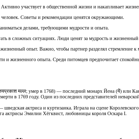
а. Активно участвует в общественной жизни и накапливает жизн
ыт человек. Советы и рекомендации ценятся окружающими.
заниматься делами, требующими мудрости и опыта.
огать в сложных ситуациях. Люди ценят за мудрость и жизненный
 жизненный опыт. Важно, чтобы партнер разделял стремление к 
ости и жизненного опыта. Среди питомцев предпочитает спокой
्रकाश मल्ल; умер в 1768) — последний монарх Йена (यें) или Кант
й смерти в 1769 году. Один из последних представителей неварс
 шведская актриса и куртизанка. Играла на сцене Королевского
уга актрисы Эмилии Хёгквист, любовницы короля Оскара I.