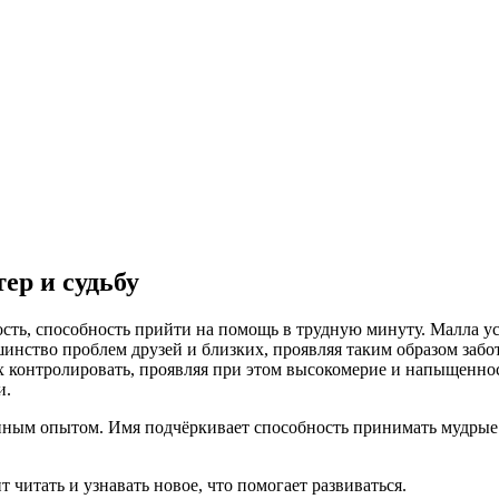
ер и судьбу
ость, способность прийти на помощь в трудную минуту. Малла у
шинство проблем друзей и близких, проявляя таким образом забо
х контролировать, проявляя при этом высокомерие и напыщеннос
и.
ным опытом. Имя подчёркивает способность принимать мудрые р
т читать и узнавать новое, что помогает развиваться.