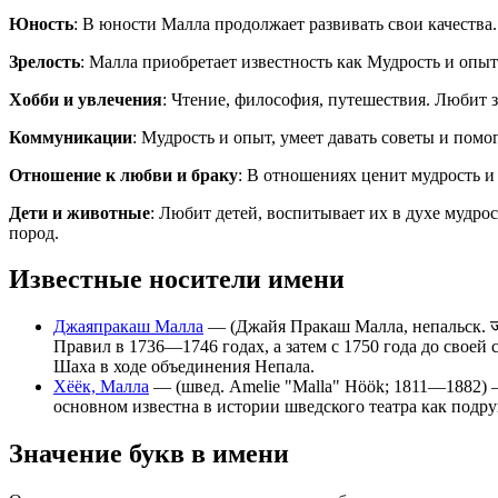
Юность
: В юности Малла продолжает развивать свои качеств
Зрелость
: Малла приобретает известность как Мудрость и оп
Хобби и увлечения
: Чтение, философия, путешествия. Любит 
Коммуникации
: Мудрость и опыт, умеет давать советы и пом
Отношение к любви и браку
: В отношениях ценит мудрость и
Дети и животные
: Любит детей, воспитывает их в духе мудр
пород.
Известные носители имени
Джаяпракаш Малла
— (Джайя Пракаш Малла, непальск. जयप
Правил в 1736—1746 годах, а затем с 1750 года до свое
Шаха в ходе объединения Непала.
Хёёк, Малла
— (швед. Amelie "Malla" Höök; 1811―1882) ―
основном известна в истории шведского театра как подр
Значение букв в имени