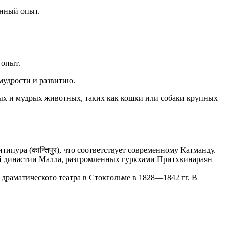
енный опыт.
 опыт.
мудрости и развитию.
ных и мудрых животных, таких как кошки или собаки крупных
ипура (कान्तिपुर), что соответствует современному Катманду.
кой династии Малла, разгромленных гуркхами Притхвинараян
 драматического театра в Стокгольме в 1828―1842 гг. В