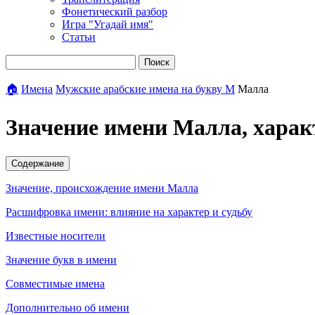
Фонетический разбор
Игра "Угадай имя"
Статьи
Поиск
🏠
Имена
Мужские арабские имена на букву М
Малла
Значение имени Малла, харак
Содержание
Значение, происхождение имени Малла
Расшифровка имени: влияние на характер и судьбу
Известные носители
Значение букв в имени
Совместимые имена
Дополнительно об имени