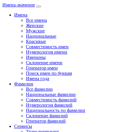
Имена-значение
Имена
Все имена
Женские
Мужские
Национальные
Красивые
Совместимость имен
Нумерология имени
Именины
Склонение имени
Генератор имен
Поиск имен по буквам
Имена года
Фамилии
Все фамилии
Национальные фамилии
Совместимость фамилий
Нумерология фамилий
Национальность по фамилии
Склонение фамилий
Генератор фамилий
Сервисы
Транслитерация