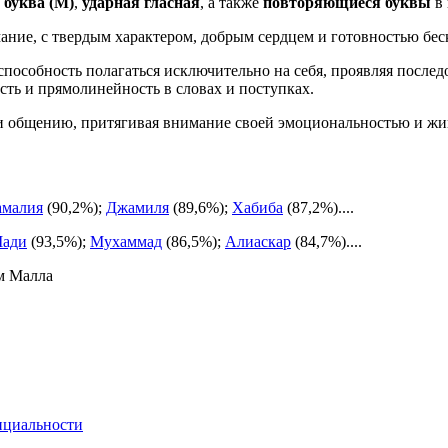
 буква (М)
,
ударная гласная
, а также
повторяющиеся буквы
в 
ание, с твердым характером, добрым сердцем и готовностью бе
пособность полагаться исключительно на себя, проявляя послед
сть и прямолинейность в словах и поступках.
 и общению, притягивая внимание своей эмоциональностью и ж
амалия
(90,2%);
Джамиля
(89,6%);
Хабиба
(87,2%)....
ади
(93,5%);
Мухаммад
(86,5%);
Алиаскар
(84,7%)....
м Малла
нциальности