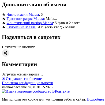
Дополнительно об имени
🔥
Число имени Малла
: 6...
🔥
Транслитерация Малла
: Malla...
🔥
Фонетический разбор Малла
: 5 букв и 2 слога...
🔥
Склонение Малла
: И.п. (есть кто?) - Малла...
Поделиться в соцсетях
Нажмите на кнопку:
Комментарии
Загрузка комментариев…
✉ Отправить сообщение
Политика конфиденциальности
imena-znachenie.ru, © 2012-2026
Мы используем cookie для улучшения работы сайта.
Подробнее