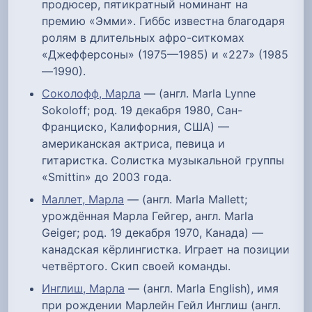
продюсер, пятикратный номинант на
премию «Эмми». Гиббс известна благодаря
ролям в длительных афро-ситкомах
«Джефферсоны» (1975—1985) и «227» (1985
—1990).
Соколофф, Марла
— (англ. Marla Lynne
Sokoloff; род. 19 декабря 1980, Сан-
Франциско, Калифорния, США) —
американская актриса, певица и
гитаристка. Солистка музыкальной группы
«Smittin» до 2003 года.
Маллет, Марла
— (англ. Marla Mallett;
урождённая Марла Гейгер, англ. Marla
Geiger; род. 19 декабря 1970, Канада) —
канадская кёрлингистка. Играет на позиции
четвёртого. Скип своей команды.
Инглиш, Марла
— (англ. Marla English), имя
при рождении Марлейн Гейл Инглиш (англ.