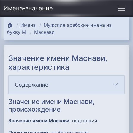
Имена-значение
🏠
Имена
Мужские арабские имена на
букву М
Маснави
Значение имени Маснави,
характеристика
Содержание
Значение имени Маснави,
происхождение
Значение имени Маснави
: подающий.
Происхождение
:
арабские имена
.