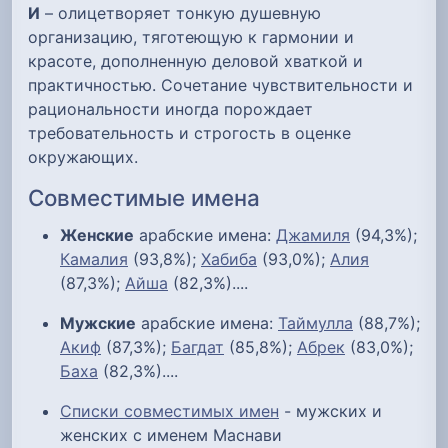
И
– олицетворяет тонкую душевную
организацию, тяготеющую к гармонии и
красоте, дополненную деловой хваткой и
практичностью. Сочетание чувствительности и
рациональности иногда порождает
требовательность и строгость в оценке
окружающих.
Совместимые имена
Женские
арабские имена:
Джамиля
(94,3%);
Камалия
(93,8%);
Хабиба
(93,0%);
Алия
(87,3%);
Айша
(82,3%)....
Мужские
арабские имена:
Таймулла
(88,7%);
Акиф
(87,3%);
Багдат
(85,8%);
Абрек
(83,0%);
Баха
(82,3%)....
Списки совместимых имен
- мужских и
женских с именем Маснави