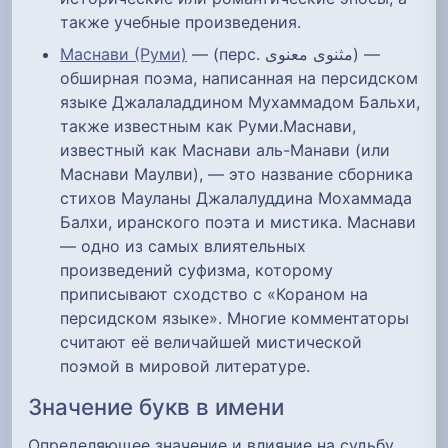
также учебные произведения.
Маснави (Руми)
— (перс. مثنوی معنوی‎) —
обширная поэма, написанная на персидском
языке Джалаладдином Мухаммадом Бальхи,
также известным как Руми.Маснави,
известный как Маснави аль-Манави (или
Маснави Маулви), — это название сборника
стихов Мауланы Джалалуддина Мохаммада
Балхи, иранского поэта и мистика. Маснави
— одно из самых влиятельных
произведений суфизма, которому
приписывают сходство с «Кораном на
персидском языке». Многие комментаторы
считают её величайшей мистической
поэмой в мировой литературе.
Значение букв в имени
Определяющее значение и влияние на судьбу