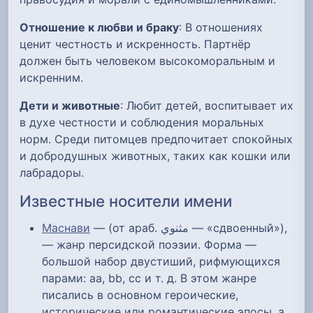
Отношение к любви и браку
: В отношениях
ценит честность и искренность. Партнёр
должен быть человеком высокоморальным и
искренним.
Дети и животные
: Любит детей, воспитывает их
в духе честности и соблюдения моральных
норм. Среди питомцев предпочитает спокойных
и добродушных животных, таких как кошки или
лабрадоры.
Известные носители имени
Маснави
— (от араб. مثنوي‎ — «сдвоенный»),
— жанр персидской поэзии. Форма —
большой набор двустиший, рифмующихся
парами: aa, bb, cc и т. д. В этом жанре
писались в основном героические,
исторические или романтические эпосы, а