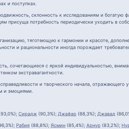
ах и поступках.
одвижность, склонность к исследованиям и богатую ф
ям присуща потребность периодически уходить в соб
анизацию, тяготеющую к гармонии и красоте, дополн
ьности и рациональности иногда порождает требовател
сть, сочетающиеся с яркой индивидуальностью, внима
ттенком экстравагантности.
, справедливости и творческого начала, отражающего 
м и эмоциями.
(93,0%);
Сирадж
(90,3%);
Джафар
(88,3%);
Джавад
(86,0
96,3%);
Рабия
(88,8%);
Ясмин
(85,4%);
Арнур
(83,2%);
Ну