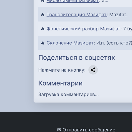
🔥
Число имени Мазифат
: 5...
🔥
Транслитерация Мазифат
: Mazifat...
🔥
Фонетический разбор Мазифат
: 7 б
🔥
Склонение Мазифат
: И.п. (есть кто?
Поделиться в соцсетях
Нажмите на кнопку:
Комментарии
Загрузка комментариев…
✉ Отправить сообщение