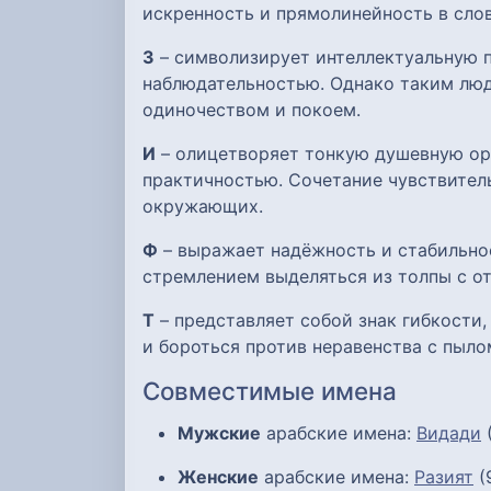
искренность и прямолинейность в слов
З
– символизирует интеллектуальную п
наблюдательностью. Однако таким люд
одиночеством и покоем.
И
– олицетворяет тонкую душевную орг
практичностью. Сочетание чувствител
окружающих.
Ф
– выражает надёжность и стабильно
стремлением выделяться из толпы с о
Т
– представляет собой знак гибкости
и бороться против неравенства с пыло
Совместимые имена
Мужские
арабские имена:
Видади
Женские
арабские имена:
Разият
(