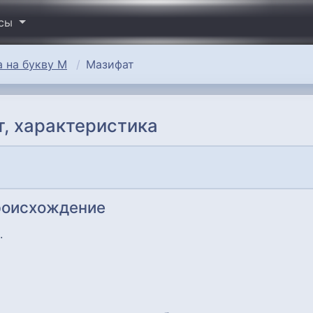
исы
 на букву М
Мазифат
, характеристика
роисхождение
.