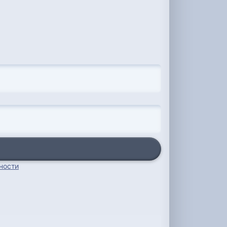
ности