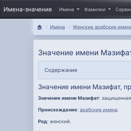
Имена-значение
Имена
Фамилии
Серв
🏠
Имена
Женские арабские имена
Значение имени Мазифат
Содержание
Значение имени Мазифат, п
Значение имени Мазифат
: защищенная
Происхождение
:
арабские имена
.
Род
: женский.