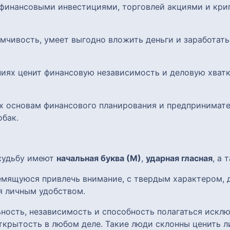
 финансовыми инвестициями, торговлей акциями и кри
мчивость, умеет выгодно вложить деньги и заработат
ниях ценит финансовую независимость и деловую хват
 их основам финансового планирования и предпринимат
обак.
 судьбу имеют
начальная буква (М)
,
ударная гласная
, а
ремящуюся привлечь внимание, с твердым характером,
я личным удобством.
ость, независимость и способность полагаться исклю
ткрытость в любом деле. Такие люди склонны ценить л