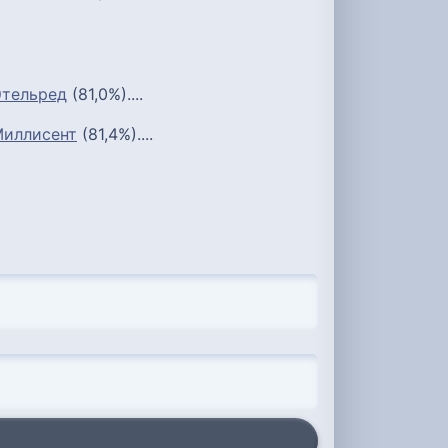
Этельред
(81,0%)....
иллисент
(81,4%)....