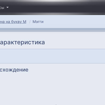
исы
на на букву М
Мэгги
характеристика
исхождение