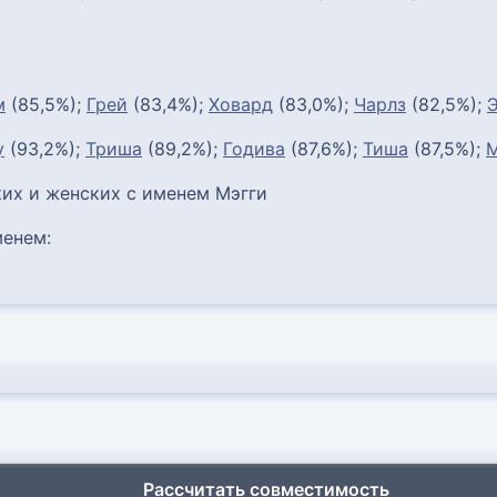
м
(85,5%);
Грей
(83,4%);
Ховард
(83,0%);
Чарлз
(82,5%);
у
(93,2%);
Триша
(89,2%);
Годива
(87,6%);
Тиша
(87,5%);
М
их и женских с именем Мэгги
енем:
Рассчитать совместимость