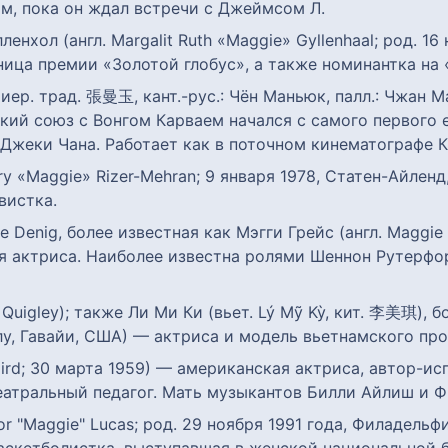
м, пока он ждал встречи с Джеймсом Л.
енхол (англ. Margalit Ruth «Maggie» Gyllenhaal; род. 1
ица премии «Золотой глобус», а также номинантка на 
иер. трад. 張曼玉, кант.-рус.: Чён Маньюк, палл.: Чжан М
кий союз с Вонгом Карваем начался с самого первого 
Джеки Чана. Работает как в поточном кинематографе К
ry «Maggie» Rizer-Mehran; 9 января 1978, Статен-Айл
вистка.
e Denig, более известная как Мэгги Грейс (англ. Maggie 
я актриса. Наиболее известна ролями Шеннон Рутерфо
 Quigley); также Ли Ми Ки (вьет. Lý Mỹ Kỳ, кит. 李美琪), б
улу, Гавайи, США) — актриса и модель вьетнамского пр
ird; 30 марта 1959) — американская актриса, автор-ис
атральный педагог. Мать музыкантов Билли Айлиш и Ф
lor "Maggie" Lucas; род. 29 ноября 1991 года, Филадель