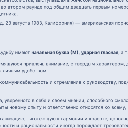
аскетболистка, выступавшая в женской национальной 
а во втором раунде под общим двадцать первым номе
итника.
род. 23 августа 1983, Калифорния) — американская пор
 судьбу имеют
начальная буква (М)
,
ударная гласная
, а
ремящуюся привлечь внимание, с твердым характером,
я личным удобством.
коммуникабельность и стремление к руководству, под
, уверенного в себе и своем мнении, способного смел
ты новому опыту и ответственно относятся ко всему, 
анизацию, тяготеющую к гармонии и красоте, дополн
ьности и рациональности иногда порождает требовател