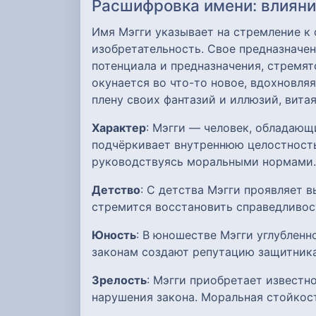
Расшифровка имени: влияние
Имя Мэгги указывает на стремление к
изобретательность. Свое предназначен
потенциала и предназначения, стремя
окунается во что-то новое, вдохновля
плену своих фантазий и иллюзий, витая
Характер
: Мэгги — человек, обладаю
подчёркивает внутреннюю целостность
руководствуясь моральными нормами.
Детство
: С детства Мэгги проявляет 
стремится восстановить справедливос
Юность
: В юношестве Мэгги углублен
законам создают репутацию защитника
Зрелость
: Мэгги приобретает извест
нарушения закона. Моральная стойко