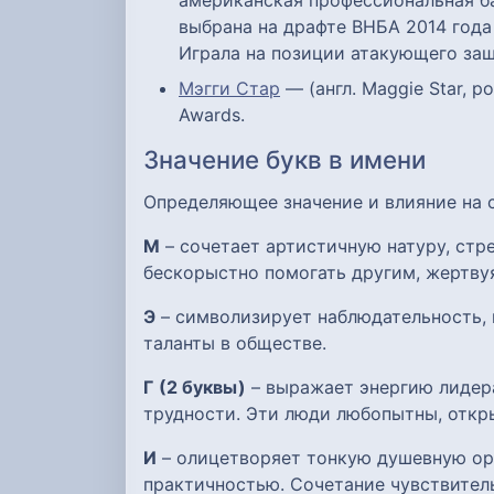
американская профессиональная б
выбрана на драфте ВНБА 2014 год
Играла на позиции атакующего защ
Мэгги Стар
— (англ. Maggie Star, 
Awards.
Значение букв в имени
Определяющее значение и влияние на
М
– сочетает артистичную натуру, ст
бескорыстно помогать другим, жертву
Э
– символизирует наблюдательность, 
таланты в обществе.
Г
(2 буквы)
– выражает энергию лидера
трудности. Эти люди любопытны, откры
И
– олицетворяет тонкую душевную орг
практичностью. Сочетание чувствител