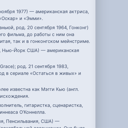
6 ноября 1977) — американская актриса,
«Оскар» и «Эмми».
аньюй, род. 20 сентября 1964, Гонконг)
его фильма, до работы с ним она
итая, так и в гонконгском мейнстриме.
енд, Нью-Йорк США) — американская
Grace); род. 21 сентября 1983,
рд в сериале «Остаться в живых» и
олее известна как Мэгги Кью (англ.
оисхождения.
полнитель, гитаристка, сценаристка,
иннеаса О’Коннелла.
фия, Пенсильвания, США) —