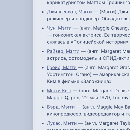
карикатуристом Мэттом Грейнинго
Джилленхол, Мэгги
— (Мэгги) Джилл
режиссёр и продюсер. Обладательн
Чун, Мэгги
— (англ. Maggie Cheung, 
— гонконгская актриса. Её творчес
снялась в «Полицейской истории» 
Райзер, Мэгги
— (англ. Margaret Ma
актриса, фотомодель и СПИД-акти
Грейс, Мэгги
— (англ. Margaret Grac
Уортингтон, Огайо) — американска
Ким в фильме «Заложница»
Мэгги Кью
— (англ. Margaret Denise
Maggie Q; род. 22 мая 1979, Гонол
Бэрд, Мэгги
— (англ. Maggie May Ba
кинопродюсер, видеоредактор и те
Лукас, Мэгги
— (англ. Margaret Tay