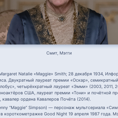
Смит, Мэгги
Margaret Natalie «Maggie» Smith; 28 декабря 1934, Илфо
иса. Двукратный лауреат премии «Оскар», семикратный
обус», четырёхкратный лауреат «Эмми» (2003, 2011, 20
иноактёров США, лауреат премии «Тони» и почётной п
 кавалер ордена Кавалеров Почёта (2014).
Lenny “Maggie” Simpson) — персонаж мультсериала «Си
 в короткометражке Good Night 19 апреля 1987 года. М