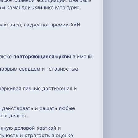
баскетбольной ассоциации. Она была
ром командой «Финикс Меркури».
ноактриса, лауреатка премии AVN
 также
повторяющиеся буквы
в имени.
 добрым сердцем и готовностью
черкивая личные достижения и
о действовать и решать любые
что делают.
енную деловой хваткой и
ьность и строгость в оценке