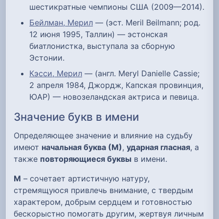
шестикратные чемпионы США (2009—2014).
Бейлман, Мерил
— (эст. Meril Beilmann; род.
12 июня 1995, Таллин) — эстонская
биатлонистка, выступала за сборную
Эстонии.
Кэсси, Мерил
— (англ. Meryl Danielle Cassie;
2 апреля 1984, Джордж, Капская провинция,
ЮАР) — новозеландская актриса и певица.
Значение букв в имени
Определяющее значение и влияние на судьбу
имеют
начальная буква (М)
,
ударная гласная
, а
также
повторяющиеся буквы
в имени.
М
– сочетает артистичную натуру,
стремящуюся привлечь внимание, с твердым
характером, добрым сердцем и готовностью
бескорыстно помогать другим, жертвуя личным