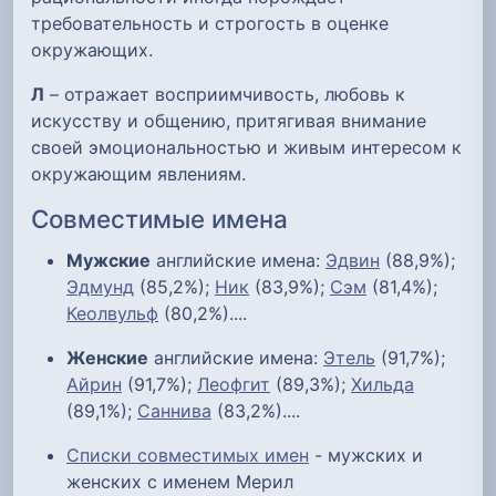
требовательность и строгость в оценке
окружающих.
Л
– отражает восприимчивость, любовь к
искусству и общению, притягивая внимание
своей эмоциональностью и живым интересом к
окружающим явлениям.
Совместимые имена
Мужские
английские имена:
Эдвин
(88,9%);
Эдмунд
(85,2%);
Ник
(83,9%);
Сэм
(81,4%);
Кеолвульф
(80,2%)....
Женские
английские имена:
Этель
(91,7%);
Айрин
(91,7%);
Леофгит
(89,3%);
Хильда
(89,1%);
Саннива
(83,2%)....
Списки совместимых имен
- мужских и
женских с именем Мерил