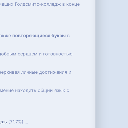
чивших Голдсмитс-колледж в конце
 также
повторяющиеся буквы
в
 добрым сердцем и готовностью
черкивая личные достижения и
умение находить общий язык с
ель
(71,7%)....