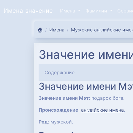
Имена-значение
Имена
Фамилии
Серв
🏠
Имена
Мужские английские имен
Значение имени
Содержание
Значение имени Мэ
Значение имени Мэт
: подарок бога.
Происхождение
:
английские имена
.
Род
: мужской.