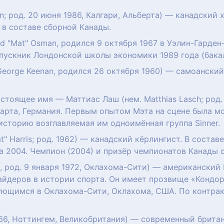
n; род. 20 июня 1986, Калгари, Альберта) — канадский
 в составе сборной Канады.
d "Mat" Osman, родился 9 октября 1967 в Уэлин-Гарде
ыпускник Лондонской школы экономики 1989 года (бака
 George Keenan, родился 26 октября 1960) — самоански
настоящее имя — Маттиас Лаш (нем. Matthias Lasch; род.
гарта, Германия. Первым опытом Мэта на сцене была мо
 историю возглавляемая им одноимённая группа Sinner.
t" Harris; род. 1962) — канадский кёрлингист. В соста
 2004. Чемпион (2004) и призёр чемпионатов Канады 
n, род. 9 января 1972, Оклахома-Сити) — американский
айдеров в истории спорта. Он имеет прозвище «Кондо
ирующимся в Оклахома-Сити, Оклахома, США. По контра
966, Ноттингем, Великобритания) — современный брита