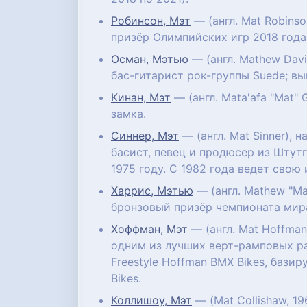
Робинсон, Мэт
— (англ. Mat Robinso
призёр Олимпийских игр 2018 года
Осман, Мэтью
— (англ. Mathew Davi
бас-гитарист рок-группы Suede; в
Кинан, Мэт
— (англ. Mata'afa "Mat"
замка.
Синнер, Мэт
— (англ. Mat Sinner), 
басист, певец и продюсер из Штут
1975 году. С 1982 года ведет свою
Харрис, Мэтью
— (англ. Mathew "Ma
бронзовый призёр чемпионата мира
Хоффман, Мэт
— (англ. Mat Hoffma
одним из лучших верт-рамповых р
Freestyle Hoffman BMX Bikes, баз
Bikes.
Коллишоу, Мэт
— (Mat Collishaw, 1