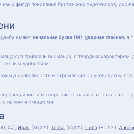
ючевых фигур поколения британских художников, окон
ени
 судьбу имеют
начальная буква (М)
,
ударная гласная
, а
ремящуюся привлечь внимание, с твердым характером,
я личным удобством.
коммуникабельность и стремление к руководству, под
, справедливости и творческого начала, отражающего 
а с пылом и эмоциями.
а
00,0%);
Ирэн
(86,3%);
Тесса
(81,8%);
Пола
(80,5%);
Аннаб