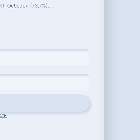
%);
Осбеорн
(73,7%)....
сти