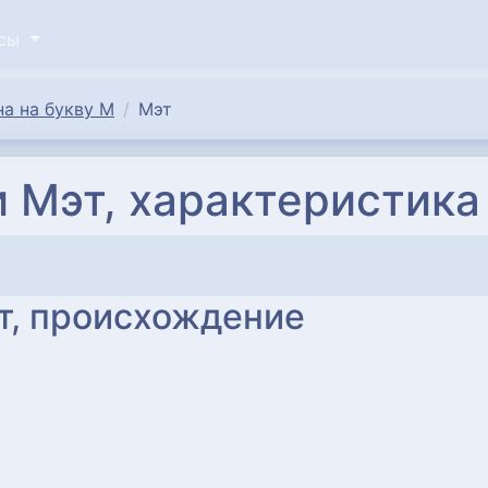
исы
а на букву М
Мэт
 Мэт, характеристика
т, происхождение