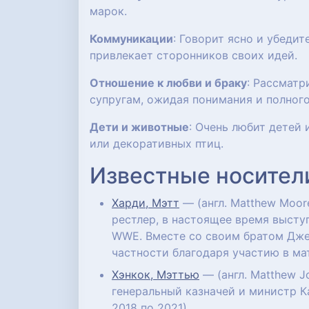
марок.
Коммуникации
: Говорит ясно и убеди
привлекает сторонников своих идей.
Отношение к любви и браку
: Рассматр
супругам, ожидая понимания и полного
Дети и животные
: Очень любит детей
или декоративных птиц.
Известные носител
Харди, Мэтт
— (англ. Matthew Moor
рестлер, в настоящее время выступ
WWE. Вместе со своим братом Дже
частности благодаря участию в ма
Хэнкок, Мэттью
— (англ. Matthew J
генеральный казначей и министр К
2018 по 2021).