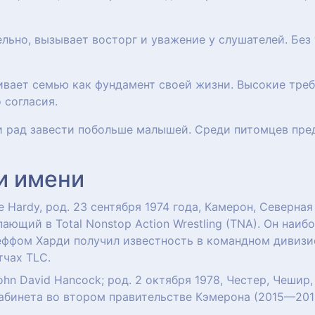
тельно, вызывает восторг и уважение у слушателей. Без
ивает семью как фундамент своей жизни. Высокие тре
 согласия.
 и рад завести побольше малышей. Среди питомцев пре
и имени
e Hardy, род. 23 сентября 1974 года, Камерон, Северн
ающий в Total Nonstop Action Wrestling (TNA). Он наиб
ффом Харди получил известность в командном дивизио
тчах TLC.
ohn David Hancock; род. 2 октября 1978, Честер, Чешир
абинета во втором правительстве Кэмерона (2015—201