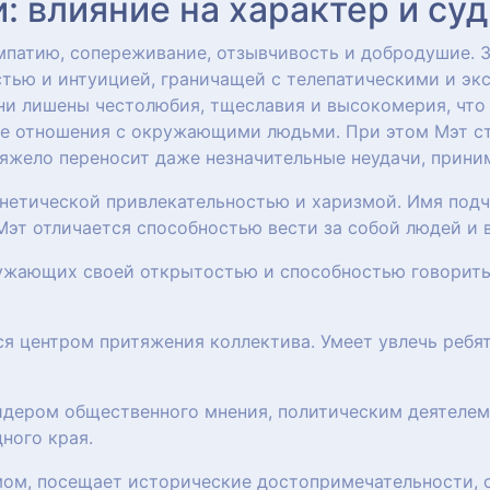
 влияние на характер и су
мпатию, сопереживание, отзывчивость и добродушие. 
тью и интуицией, граничащей с телепатическими и эк
они лишены честолюбия, тщеславия и высокомерия, что
ые отношения с окружающими людьми. При этом Мэт с
тяжело переносит даже незначительные неудачи, прини
гнетической привлекательностью и харизмой. Имя под
эт отличается способностью вести за собой людей и в
ружающих своей открытостью и способностью говорить
.
ся центром притяжения коллектива. Умеет увлечь ребя
лидером общественного мнения, политическим деятеле
ного края.
мом, посещает исторические достопримечательности, 