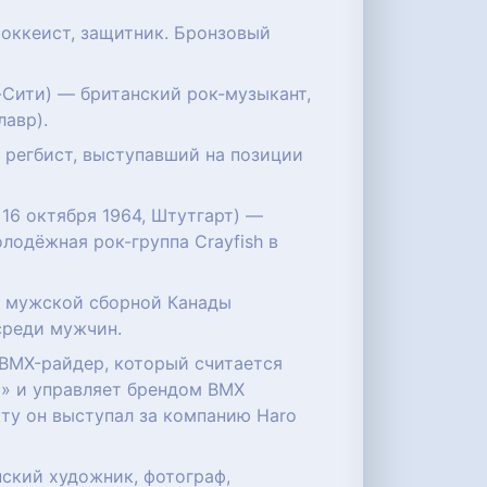
 хоккеист, защитник. Бронзовый
н-Сити) — британский рок-музыкант,
лавр).
й регбист, выступавший на позиции
 16 октября 1964, Штутгарт) —
лодёжная рок-группа Crayfish в
ве мужской сборной Канады
среди мужчин.
 BMX-райдер, который считается
р» и управляет брендом BMX
кту он выступал за компанию Haro
нский художник, фотограф,