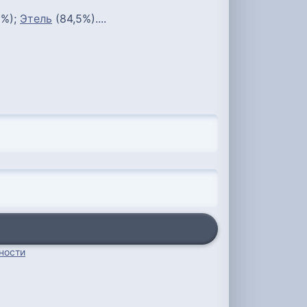
3%);
Этель
(84,5%)....
ности