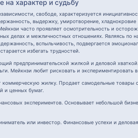
 на характер и судьбу
езависимости, свободе, характеризуется инициативнос
ержанность, выдержку, умиротворение, хладнокровие 
 Мейкнзи часто проявляет осмотрительность и осторо
зных делах и межличностных отношениях. Являясь по 
есдержанность, вспыльчивость, подвергается эмоцион
 старается избегать трудностей.
ающий предпринимательской жилкой и деловой хватко
ьги. Мейкнзи любит рисковать и экспериментировать в
ет коммерческую жилку. Продает самодельные товары 
й и ценных бумаг.
нансовых экспериментов. Основывает небольшой бизне
риниматель или инвестор. Финансовые успехи и делова