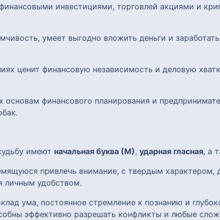
 финансовыми инвестициями, торговлей акциями и кри
мчивость, умеет выгодно вложить деньги и заработат
ниях ценит финансовую независимость и деловую хват
 их основам финансового планирования и предпринимат
обак.
 судьбу имеют
начальная буква (М)
,
ударная гласная
, а
ремящуюся привлечь внимание, с твердым характером,
я личным удобством.
клад ума, постоянное стремление к познанию и глубок
собны эффективно разрешать конфликты и любые слож