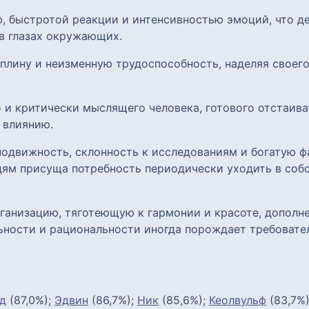
, быстротой реакции и интенсивностью эмоций, что де
в глазах окружающих.
плину и неизменную трудоспособность, наделяя своего
 и критически мыслящего человека, готового отстаиват
 влиянию.
одвижность, склонность к исследованиям и богатую ф
ям присуща потребность периодически уходить в соб
анизацию, тяготеющую к гармонии и красоте, дополн
ьности и рациональности иногда порождает требовател
д
(87,0%);
Эдвин
(86,7%);
Ник
(85,6%);
Кеолвульф
(83,7%