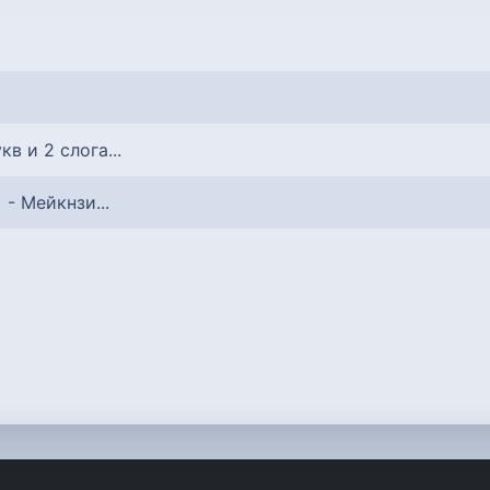
укв и 2 слога...
) - Мейкнзи...