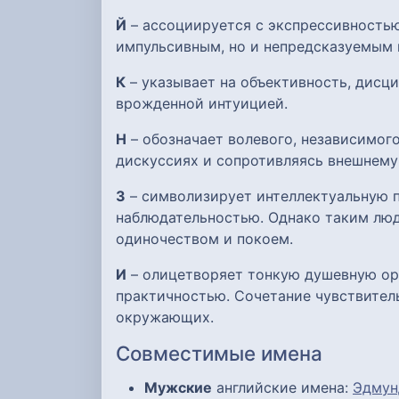
Й
– ассоциируется с экспрессивностью
импульсивным, но и непредсказуемым 
К
– указывает на объективность, дисци
врожденной интуицией.
Н
– обозначает волевого, независимого
дискуссиях и сопротивляясь внешнему
З
– символизирует интеллектуальную п
наблюдательностью. Однако таким люд
одиночеством и покоем.
И
– олицетворяет тонкую душевную орг
практичностью. Сочетание чувствител
окружающих.
Совместимые имена
Мужские
английские имена:
Эдмун