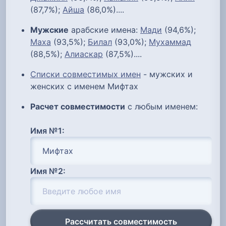
(87,7%);
Айша
(86,0%)....
Мужские
арабские имена:
Мади
(94,6%);
Маха
(93,5%);
Билал
(93,0%);
Мухаммад
(88,5%);
Алиаскар
(87,5%)....
Списки совместимых имен
- мужских и
женских с именем Мифтах
Расчет совместимости
с любым именем:
Имя №1:
Имя №2:
Рассчитать совместимость