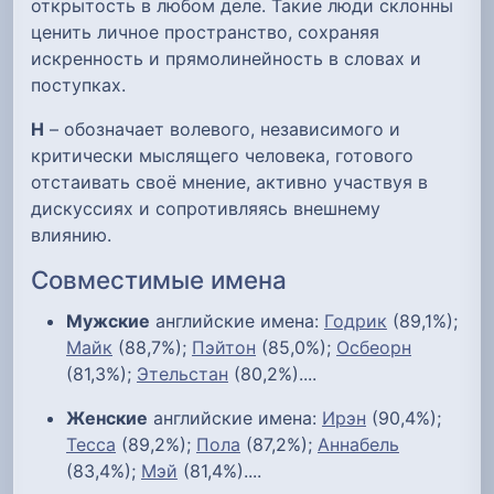
открытость в любом деле. Такие люди склонны
ценить личное пространство, сохраняя
искренность и прямолинейность в словах и
поступках.
Н
– обозначает волевого, независимого и
критически мыслящего человека, готового
отстаивать своё мнение, активно участвуя в
дискуссиях и сопротивляясь внешнему
влиянию.
Совместимые имена
Мужские
английские имена:
Годрик
(89,1%);
Майк
(88,7%);
Пэйтон
(85,0%);
Осбеорн
(81,3%);
Этельстан
(80,2%)....
Женские
английские имена:
Ирэн
(90,4%);
Тесса
(89,2%);
Пола
(87,2%);
Аннабель
(83,4%);
Мэй
(81,4%)....