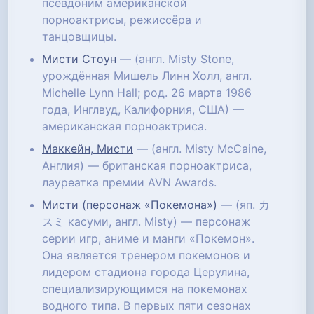
псевдоним американской
порноактрисы, режиссёра и
танцовщицы.
Мисти Стоун
— (англ. Misty Stone,
урождённая Мишель Линн Холл, англ.
Michelle Lynn Hall; род. 26 марта 1986
года, Инглвуд, Калифорния, США) —
американская порноактриса.
Маккейн, Мисти
— (англ. Misty McCaine,
Англия) — британская порноактриса,
лауреатка премии AVN Awards.
Мисти (персонаж «Покемона»)
— (яп. カ
スミ касуми, англ. Misty) — персонаж
серии игр, аниме и манги «Покемон».
Она является тренером покемонов и
лидером стадиона города Церулина,
специализирующимся на покемонах
водного типа. В первых пяти сезонах