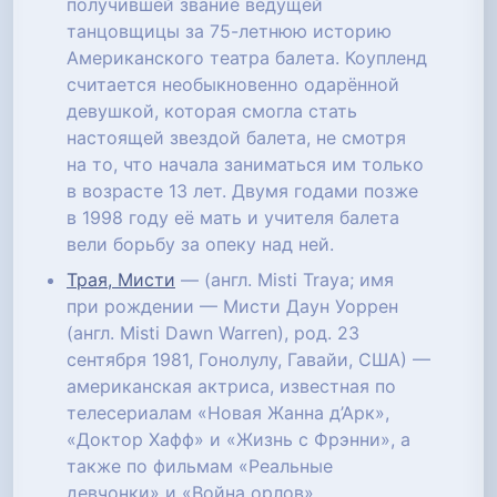
получившей звание ведущей
танцовщицы за 75-летнюю историю
Американского театра балета. Коупленд
считается необыкновенно одарённой
девушкой, которая смогла стать
настоящей звездой балета, не смотря
на то, что начала заниматься им только
в возрасте 13 лет. Двумя годами позже
в 1998 году её мать и учителя балета
вели борьбу за опеку над ней.
Трая, Мисти
— (англ. Misti Traya; имя
при рождении — Мисти Даун Уоррен
(англ. Misti Dawn Warren), род. 23
сентября 1981, Гонолулу, Гавайи, США) —
американская актриса, известная по
телесериалам «Новая Жанна д’Арк»,
«Доктор Хафф» и «Жизнь с Фрэнни», а
также по фильмам «Реальные
девчонки» и «Война орлов».