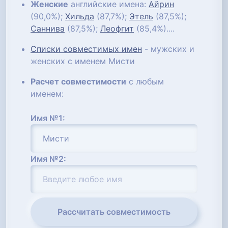
Женские
английские имена:
Айрин
(90,0%);
Хильда
(87,7%);
Этель
(87,5%);
Саннива
(87,5%);
Леофгит
(85,4%)....
Списки совместимых имен
- мужских и
женских с именем Мисти
Расчет совместимости
с любым
именем:
Имя №1:
Имя №2:
Рассчитать совместимость