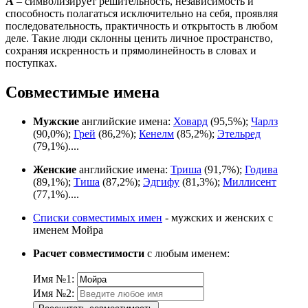
А
– символизирует решительность, независимость и
способность полагаться исключительно на себя, проявляя
последовательность, практичность и открытость в любом
деле. Такие люди склонны ценить личное пространство,
сохраняя искренность и прямолинейность в словах и
поступках.
Совместимые имена
Мужские
английские имена:
Ховард
(95,5%);
Чарлз
(90,0%);
Грей
(86,2%);
Кенелм
(85,2%);
Этельред
(79,1%)....
Женские
английские имена:
Триша
(91,7%);
Годива
(89,1%);
Тиша
(87,2%);
Эдгифу
(81,3%);
Миллисент
(77,1%)....
Списки совместимых имен
- мужских и женских с
именем Мойра
Расчет совместимости
с любым именем:
Имя №1:
Имя №2: