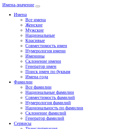
Имена-значение
Имена
Все имена
Женские
Мужские
Национальные
Красивые
Совместимость имен
Нумерология имени
Именины
Склонение имени
Генератор имен
Поиск имен по буквам
Имена года
Фамилии
Все фамилии
Национальные фамилии
Совместимость фамилий
Нумерология фамилий
Национальность по фамилии
Склонение фамилий
Генератор фамилий
Сервисы
Транслитерация