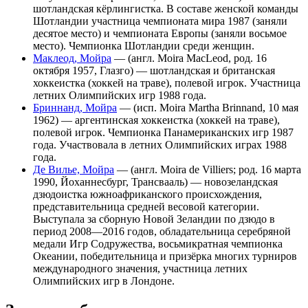
шотландская кёрлингистка. В составе женской команды
Шотландии участница чемпионата мира 1987 (заняли
десятое место) и чемпионата Европы (заняли восьмое
место). Чемпионка Шотландии среди женщин.
Маклеод, Мойра
— (англ. Moira MacLeod, род. 16
октября 1957, Глазго) — шотландская и британская
хоккеистка (хоккей на траве), полевой игрок. Участница
летних Олимпийских игр 1988 года.
Бриннанд, Мойра
— (исп. Moira Martha Brinnand, 10 мая
1962) — аргентинская хоккеистка (хоккей на траве),
полевой игрок. Чемпионка Панамериканских игр 1987
года. Участвовала в летних Олимпийских играх 1988
года.
Де Вилье, Мойра
— (англ. Moira de Villiers; род. 16 марта
1990, Йоханнесбург, Трансвааль) — новозеландская
дзюдоистка южноафриканского происхождения,
представительница средней весовой категории.
Выступала за сборную Новой Зеландии по дзюдо в
период 2008—2016 годов, обладательница серебряной
медали Игр Содружества, восьмикратная чемпионка
Океании, победительница и призёрка многих турниров
международного значения, участница летних
Олимпийских игр в Лондоне.