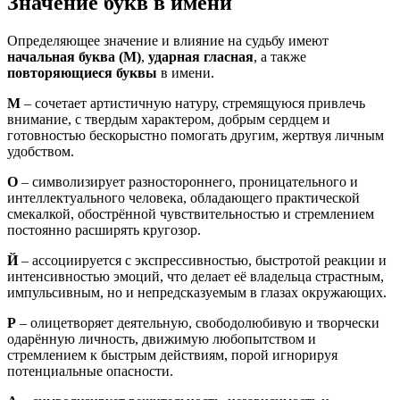
Значение букв в имени
Определяющее значение и влияние на судьбу имеют
начальная буква (М)
,
ударная гласная
, а также
повторяющиеся буквы
в имени.
М
– сочетает артистичную натуру, стремящуюся привлечь
внимание, с твердым характером, добрым сердцем и
готовностью бескорыстно помогать другим, жертвуя личным
удобством.
О
– символизирует разностороннего, проницательного и
интеллектуального человека, обладающего практической
смекалкой, обострённой чувствительностью и стремлением
постоянно расширять кругозор.
Й
– ассоциируется с экспрессивностью, быстротой реакции и
интенсивностью эмоций, что делает её владельца страстным,
импульсивным, но и непредсказуемым в глазах окружающих.
Р
– олицетворяет деятельную, свободолюбивую и творчески
одарённую личность, движимую любопытством и
стремлением к быстрым действиям, порой игнорируя
потенциальные опасности.