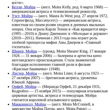
кости».
Келли, Мойра
— (англ. Moira Kelly, род. 6 марта 1968) —
американская актриса и телевизионный режиссёр.
Уэст, Мойра
— (англ. Maura Jo West; род. 27 апреля 1972,
Спрингфилд, Массачусетс) — американская актриса,
известная по своим ролям злодеек в дневных мыльных
операх. Она играла Карли Тенни в «Как вращается мир»
(1995—2010) и Диану Дженкинс в «Молодые и дерзкие»
(2010—2011). Начиная с 2013 года она играет роль
злобной принцессы мафии Авы Джером в «Главный
госпиталь».
Ширер, Мойра
— (урожд. Moira Shearer King, 17 января
1926 — 31 января 2006) — балерина и артистка кино
шотландского происхождения. Стала знаменитой
благодаря исполнению главной роли в фильме
«Красные башмачки» (1948).
Листер, Мойра
— (англ. Moira Lister, 6 августа 1923 —
27 октября 2007) — британская актриса, уроженка
Южной Африки.
Орфей, Мойра
— (Миранда Орфей, 21 декабря 1931,
Кодройпо — 15 ноября 2015) — популярная итальянская
цирковая артистка, актриса и телеведущая. Мойра
считается королевой итальянского цирка.
Макконнелл, Мойра
— (англ. Moira McConnell, в
замужестве Мойра Патон, англ. Moira Paton) —