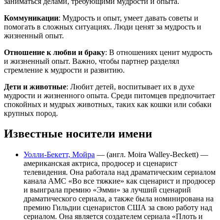
заниматься делами, требующими мудрости и опыта.
Коммуникации
: Мудрость и опыт, умеет давать советы и
помогать в сложных ситуациях. Люди ценят за мудрость и
жизненный опыт.
Отношение к любви и браку
: В отношениях ценит мудрость
и жизненный опыт. Важно, чтобы партнер разделял
стремление к мудрости и развитию.
Дети и животные
: Любит детей, воспитывает их в духе
мудрости и жизненного опыта. Среди питомцев предпочитает
спокойных и мудрых животных, таких как кошки или собаки
крупных пород.
Известные носители имени
Уолли-Бекетт, Мойра
— (англ. Moira Walley-Beckett) —
американская актриса, продюсер и сценарист
телевидения. Она работала над драматическим сериалом
канала AMC «Во все тяжкие» как сценарист и продюсер
и выиграла премию «Эмми» за лучший сценарий
драматического сериала, а также была номинирована на
премию Гильдии сценаристов США за свою работу над
сериалом. Она является создателем сериала «Плоть и