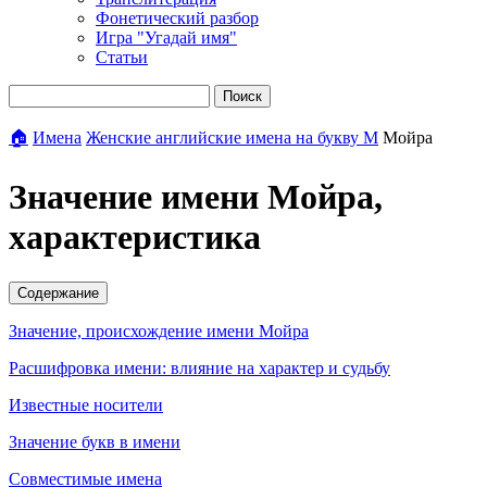
Фонетический разбор
Игра "Угадай имя"
Статьи
Поиск
🏠
Имена
Женские английские имена на букву М
Мойра
Значение имени Мойра,
характеристика
Содержание
Значение, происхождение имени Мойра
Расшифровка имени: влияние на характер и судьбу
Известные носители
Значение букв в имени
Совместимые имена