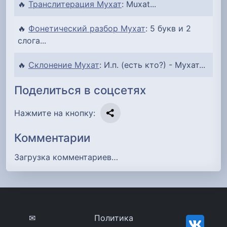
🔥
Транслитерация Мухат
: Muxat...
🔥
Фонетический разбор Мухат
: 5 букв и 2
слога...
🔥
Склонение Мухат
: И.п. (есть кто?) - Мухат...
Поделиться в соцсетях
Нажмите на кнопку:
Комментарии
Загрузка комментариев…
✉
Политика