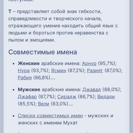
Т
– представляет собой знак гибкости,
справедливости и творческого начала,
отражающего умение находить общий язык с
людьми и бороться против неравенства с
пылом и эмоциями.
Совместимые имена
Женские
арабские имена:
Арнур
(95,7%);
Нура
(93,7%);
Ясмин
(87,2%);
Разият
(87,0%);
Рабия
(86,8%)....
Мужские
арабские имена:
Джавад
(88,0%);
Джафар
(87,7%);
Сирадж
(86,7%);
Видади
(85,5%);
Вели
(83,0%)....
Списки совместимых имен
- мужских и
женских с именем Мухат