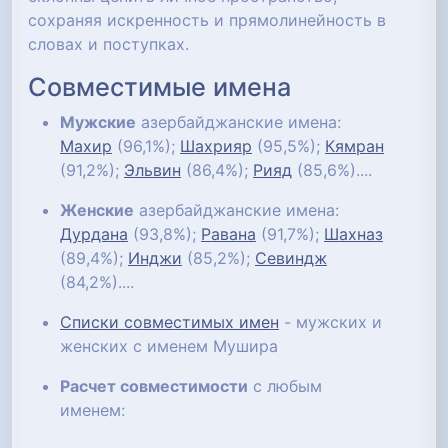
сохраняя искренность и прямолинейность в
словах и поступках.
Совместимые имена
Мужские
азербайджанские имена:
Махир
(96,1%);
Шахрияр
(95,5%);
Кямран
(91,2%);
Эльвин
(86,4%);
Рияд
(85,6%)....
Женские
азербайджанские имена:
Дурдана
(93,8%);
Равана
(91,7%);
Шахназ
(89,4%);
Инджи
(85,2%);
Севиндж
(84,2%)....
Списки совместимых имен
- мужских и
женских с именем Мушира
Расчет совместимости
с любым
именем: