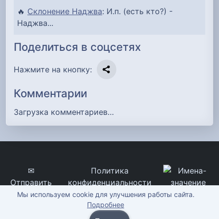
🔥
Склонение Наджва
: И.п. (есть кто?) -
Наджва...
Поделиться в соцсетях
Нажмите на кнопку:
Комментарии
Загрузка комментариев…
✉
Политика
Отправить
конфиденциальности
сообщение
imena-znachenie.ru, ©
Мы используем cookie для улучшения работы сайта.
Подробнее
2012-2026