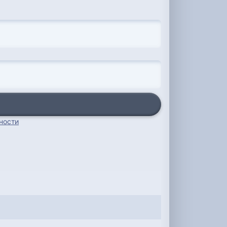
ности