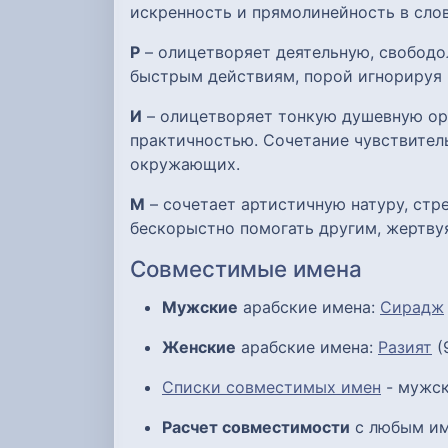
искренность и прямолинейность в слов
Р
– олицетворяет деятельную, свобод
быстрым действиям, порой игнорируя 
И
– олицетворяет тонкую душевную орг
практичностью. Сочетание чувствител
окружающих.
М
– сочетает артистичную натуру, ст
бескорыстно помогать другим, жертву
Совместимые имена
Мужские
арабские имена:
Сирадж
Женские
арабские имена:
Разият
(
Списки совместимых имен
- мужск
Расчет совместимости
с любым им