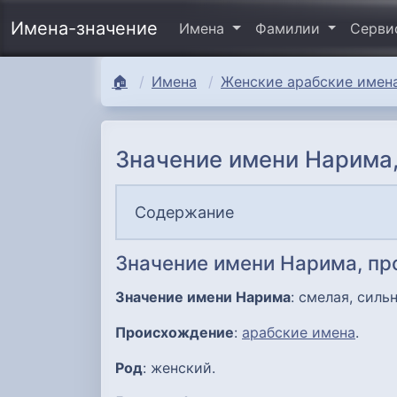
Имена-значение
Имена
Фамилии
Серв
🏠
Имена
Женские арабские имена
Значение имени Нарима,
Содержание
Значение имени Нарима, п
Значение имени Нарима
: смелая, силь
Происхождение
:
арабские имена
.
Род
: женский.