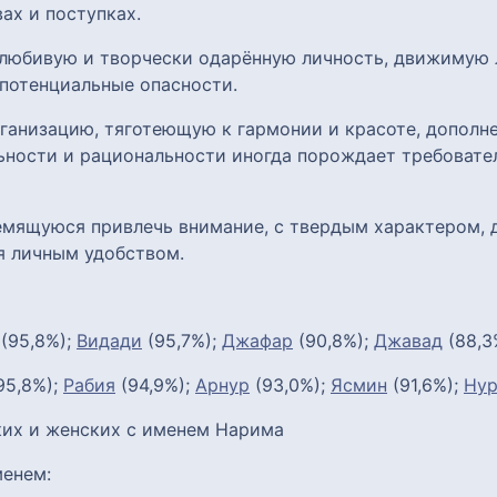
ах и поступках.
олюбивую и творчески одарённую личность, движимую
потенциальные опасности.
анизацию, тяготеющую к гармонии и красоте, дополн
ьности и рациональности иногда порождает требовател
ремящуюся привлечь внимание, с твердым характером,
я личным удобством.
(95,8%);
Видади
(95,7%);
Джафар
(90,8%);
Джавад
(88,3
95,8%);
Рабия
(94,9%);
Арнур
(93,0%);
Ясмин
(91,6%);
Нур
их и женских с именем Нарима
енем: