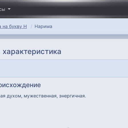
исы
 на букву Н
Нарима
 характеристика
роисхождение
ная духом, мужественная, энергичная.