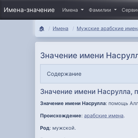
Имена-значение
Имена
Фамилии
Серв
🏠
Имена
Мужские арабские имена
Значение имени Насрулл
Содержание
Значение имени Насрулла, 
Значение имени Насрулла
: помощь Алл
Происхождение
:
арабские имена
.
Род
: мужской.