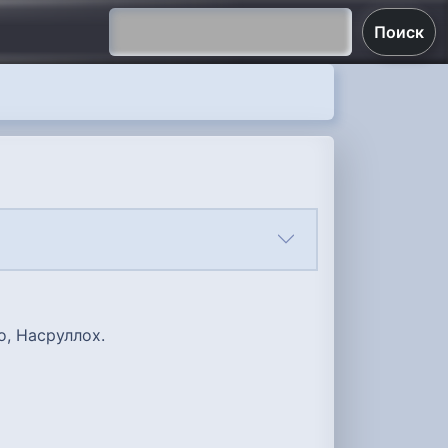
Поиск
о, Насруллох.