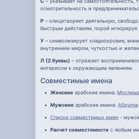
С
– указывает на самостоятельность, т
осмотрительность и предпринимательс
Р
– олицетворяет деятельную, свобод
быстрым действиям, порой игнорируя 
У
– символизирует хладнокровие, вним
внутренним миром, чуткостью и желан
Л
(2 буквы)
– отражает восприимчивос
интересом к окружающим явлениям.
Совместимые имена
Женские
арабские имена:
Муслим
Мужские
арабские имена:
Абдулла
Списки совместимых имен
- мужск
Расчет совместимости
с любым им