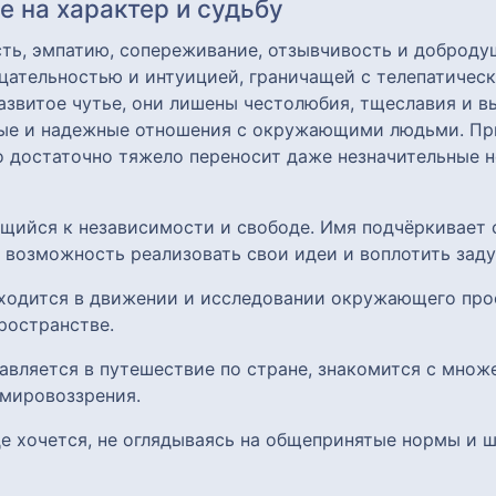
 на характер и судьбу
ть, эмпатию, сопереживание, отзывчивость и доброду
ательностью и интуицией, граничащей с телепатичес
азвитое чутье, они лишены честолюбия, тщеславия и в
мые и надежные отношения с окружающими людьми. При
о достаточно тяжело переносит даже незначительные н
ящийся к независимости и свободе. Имя подчёркивает
 возможность реализовать свои идеи и воплотить заду
аходится в движении и исследовании окружающего прос
ространстве.
равляется в путешествие по стране, знакомится с множ
мировоззрения.
где хочется, не оглядываясь на общепринятые нормы и