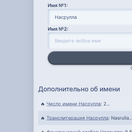
Имя №1:
Имя №2:
Дополнительно об имени
🔥
Число имени Насрулла
: 2...
🔥
Транслитерация Насрулла
: Nasrulla..
🔥
Фонетический разбор Насрулла
: 8 