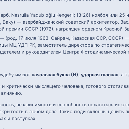
ерб. Nəsrulla Yaqub oğlu Kəngərli; 13(26) ноября или 25
1, Баку) — азербайджанский советский архитектор. З
ной премии СССР (1972), награждён орденом Красной З
— (род. 17 июля 1963, Сайрам, Казахская ССР, СССР) —
цы МЦ УДП РК, заместитель директора по стратегичес
здателем и руководителем Центра Фотодинамической 
 судьбу имеют
начальная буква (Н)
,
ударная гласная
, а 
 и критически мыслящего человека, готового отстаиват
 влиянию.
ость, независимость и способность полагаться исклю
ткрытость в любом деле. Такие люди склонны ценить л
ах и поступках.