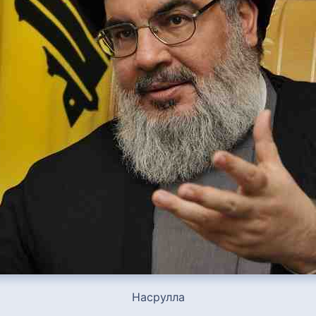
Насрулла