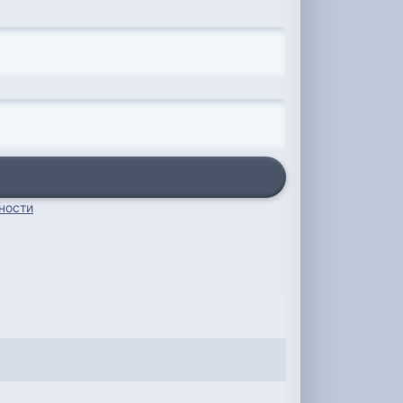
ности