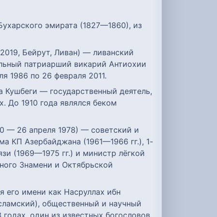
ухарского эмирата (1827—1860), из
ельный патриарший викарий Антиохии
я 1986 по 26 февраля 2011.
а Кушбеги — государственный деятель,
. До 1910 года являлся беком
920 — 26 апреля 1978) — советский и
а КП Азербайджана (1961—1966 гг.), 1-
зи (1969—1975 гг.) и министр лёгкой
сного Знамени и Октябрьской
я его имени как Насруллах ибн
сламский), общественный и научный
 годах, один из известных богословов