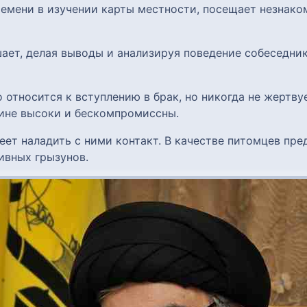
ремени в изучении карты местности, посещает незнако
шает, делая выводы и анализируя поведение собеседника
о относится к вступлению в брак, но никогда не жерт
вине высоки и бескомпромиссны.
еет наладить с ними контакт. В качестве питомцев пр
ивных грызунов.