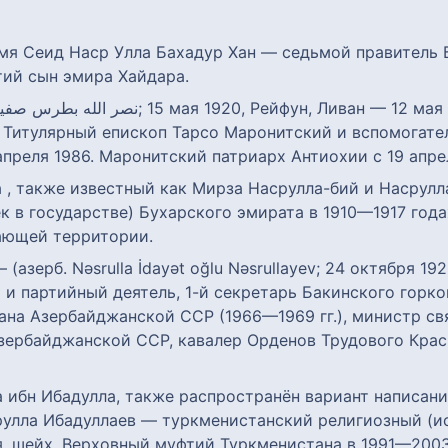
мя Сеид Наср Улла Бахадур Хан — седьмой правитель Б
тий сын эмира Хайдара.
. Титулярный епископ Тарсо Маронитский и вспомогат
апреля 1986. Маронитский патриарх Антиохии с 19 апрел
, также известный как Мирза Насрулла-бий и Насрулл
 в государстве) Бухарского эмирата в 1910—1917 годах
ающей территории.
 (азерб. Nəsrulla İdayət oğlu Nəsrullayev; 24 октября 1
и партийный деятель, 1-й секретарь Бакинского горком
ана Азербайджанской ССР (1966—1969 гг.), министр свя
Азербайджанской ССР, кавалер Орденов Трудового Кра
ибн Ибадулла, также распространён вариант написани
рулла Ибадуллаев — туркменистанский религиозный (и
, шейх. Верховный муфтий Туркменистана в 1991—2003