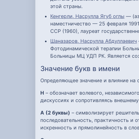
этой страны.
Кенгерли, Насрулла Ягуб оглы
— (аз
наместничество — 25 февраля 199
ССР (1960), лауреат государствен
Шаназаров, Насрулла Абдуллаевич
Фотодинамической терапии Больни
Больницы МЦ УДП РК. Является со
Значение букв в имени
Определяющее значение и влияние на
Н
– обозначает волевого, независимого
дискуссиях и сопротивляясь внешнему
А
(2 буквы)
– символизирует решительн
последовательность, практичность и о
искренность и прямолинейность в слов