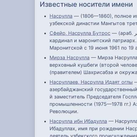
Известные носители имени
Насрулла
— (1806—1860), полное и
узбекской династии Мангытов тре
Сфейр, Насрулла Бутрос
— (араб. نصر الله بطرس صفير‎; 15 мая 1920, Рейфун, Ливан — 12 мая 2019, Бейрут, Ливан) — ливанский
кардинал и маронитский патриарх
Маронитской с 19 июня 1961 по 19 
Мирза Насрулла
— Мирза Насрулла 
верховный кушбеги (второй человек
(правителем) Шахрисабза и окруж
Насруллаев, Насрулла Идаят оглы
—
азербайджанский государственный 
й заместитель Председателя Госпл
промышленности (1975—1978 гг.) 
Революции.
Насрулла ибн Ибадулла
— Насрулла 
Ибадуллах, имя при рождении Нас
деятель узбекского происхождения