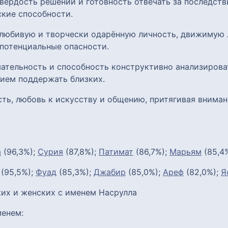
вёрдость решений и готовность отвечать за последств
кие способности.
олюбивую и творчески одарённую личность, движимую
потенциальные опасности.
ательность и способность конструктивно анализирова
ием поддержать близких.
ть, любовь к искусству и общению, притягивая внима
а
(96,3%);
Сурия
(87,8%);
Патимат
(86,7%);
Марьям
(85,4
(95,5%);
Фуад
(85,3%);
Джабир
(85,0%);
Ареф
(82,0%);
Я
их и женских с именем Насрулла
енем: