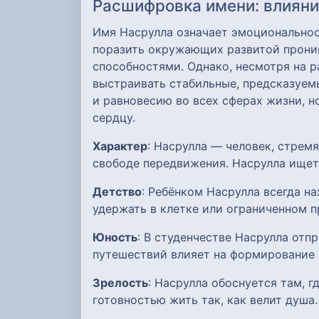
Расшифровка имени: влияние
Имя Насрулла означает эмоциональнос
поразить окружающих развитой прониц
способностями. Однако, несмотря на р
выстраивать стабильные, предсказуе
и равновесию во всех сферах жизни, н
сердцу.
Характер
: Насрулла — человек, стрем
свободе передвижения. Насрулла ищет
Детство
: Ребёнком Насрулла всегда н
удержать в клетке или ограниченном п
Юность
: В студенчестве Насрулла отп
путешествий влияет на формирование 
Зрелость
: Насрулла обоснуется там, 
готовностью жить так, как велит душа.