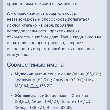
предпринимательские способности.
А
– символизирует решительность,
независимость и способность полагаться
исключительно на себя, проявляя
последовательность, практичность и
открытость в любом деле. Такие люди склонны
ценить личное пространство, сохраняя
искренность и прямолинейность в словах и
поступках.
Совместимые имена
Мужские
английские имена:
Эдвин
(85,0%);
Кеолвульф
(83,5%);
Эдмунд
(83,3%);
Ник
(81,0%);
Сэм
(76,2%)....
Женские
английские имена:
Саннива
(99,8%);
Айрин
(94,1%);
Леофгит
(91,1%);
Хильда
(88,7%);
Этель
(82,6%)....