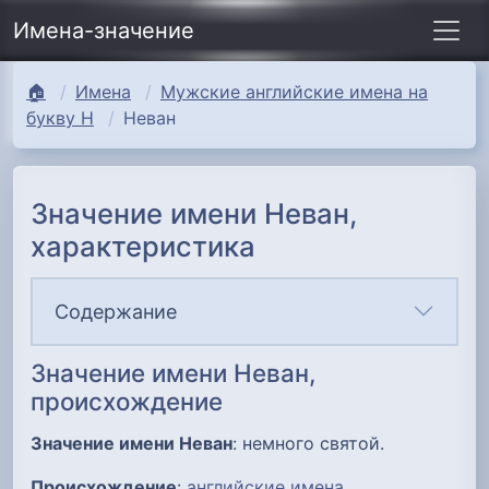
Имена-значение
🏠
Имена
Мужские английские имена на
букву Н
Неван
Значение имени Неван,
характеристика
Содержание
Значение имени Неван,
происхождение
Значение имени Неван
: немного святой.
Происхождение
:
английские имена
.